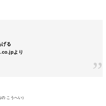
あげる
.co.jpより
おの こうへい）