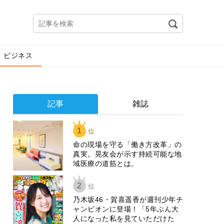
ビジネス
記事
雑誌
1
位
​命の現場を守る「働き方改革」の
真実。晃友会が示す持続可能な地
域医療の道筋とは。
2
位
乃木坂46・賀喜遥香が週刊少年チ
ャンピオンに登場！「5年ぶん大
人になった私を見ていただけた