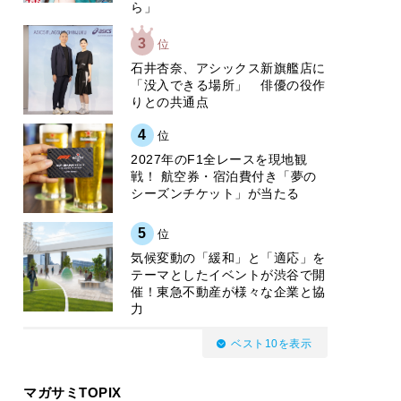
ら」
3
位
石井杏奈、アシックス新旗艦店に
「没入できる場所」 俳優の役作
りとの共通点
4
位
2027年のF1全レースを現地観
戦！ 航空券・宿泊費付き「夢の
シーズンチケット」が当たる
5
位
気候変動の「緩和」と「適応」を
テーマとしたイベントが渋谷で開
催！東急不動産が様々な企業と協
力
ベスト10を表示
マガサミTOPIX