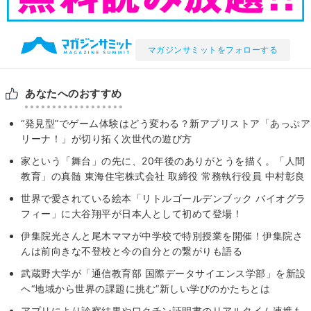
マガジンサミットをフォローする
あなたへのおすすめ
“発見型”でゲーム体験はどう変わる？新アプリストア「あっぷア
リーナ！」が切り拓く次世代の遊び方
家という「舞台」の先に、20年後のありがとうを描く。「人間
教育」の真髄 東海住宅株式会社 取締役 常務執行役員 中村彰良
世界で愛されている絵本「リトルゴールデンブック バイオグラ
フィー」に大谷翔平が日本人として初めて登場！
伊集院光さんと尾木ママが中学校で特別授業を開催！伊集院さ
んは前向きな不登校と今の自分との繋がりも語る
武蔵野大学が「通信教育部 国際データサイエンス学部」を新設
へ“地域から世界の課題に挑む”新しい学びのかたちとは
アプリにより診察結果やワクチン証明書のリアルタイム連携も