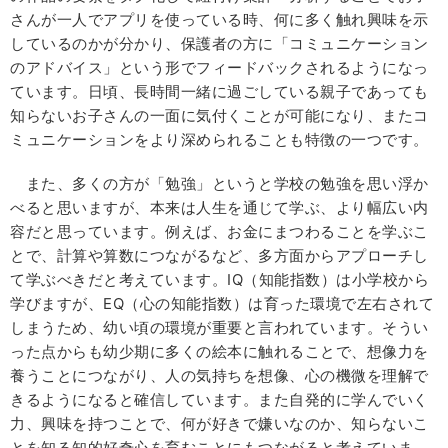
さんが一人でアプリを使っている時、何に多く触れ興味を示
しているのかが分かり、保護者の方に「コミュニケーション
のアドバイス」という形でフィードバックされるようになっ
ています。日頃、長時間一緒に過ごしている親子であっても
知らないお子さんの一面に気付くことが可能になり、またコ
ミュニケーションをより深められることも特徴の一つです。
また、多くの方が「勉強」というと学校の勉強を思い浮か
べると思いますが、本来は人生を通じて学ぶ、より幅広い内
容だと思っています。例えば、お金にまつわることを学ぶこ
とで、計算や算数につながるなど、多方面からアプローチし
て学ぶべきだと考えています。IQ（知能指数）は小学校から
学びますが、EQ（心の知能指数）は育った環境で左右されて
しまうため、幼い頃の環境が重要と言われています。そうい
った点からも幼少期に多くの絵本に触れることで、想像力を
養うことにつながり、人の気持ちを想像、心の機微を理解で
きるようになると確信しています。また自発的に学んでいく
力、興味を持つことで、何が好きで嫌いなのか、知らないこ
とを知る知的好奇心を育むことにもつながると考えていま