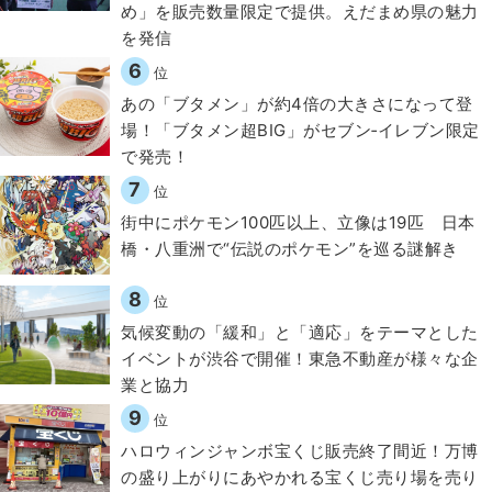
め」を販売数量限定で提供。えだまめ県の魅力
を発信
6
位
あの「ブタメン」が約4倍の大きさになって登
場！「ブタメン超BIG」がセブン‐イレブン限定
で発売！
7
位
街中にポケモン100匹以上、立像は19匹 日本
橋・八重洲で“伝説のポケモン”を巡る謎解き
8
位
気候変動の「緩和」と「適応」をテーマとした
イベントが渋谷で開催！東急不動産が様々な企
業と協力
9
位
ハロウィンジャンボ宝くじ販売終了間近！万博
の盛り上がりにあやかれる宝くじ売り場を売り