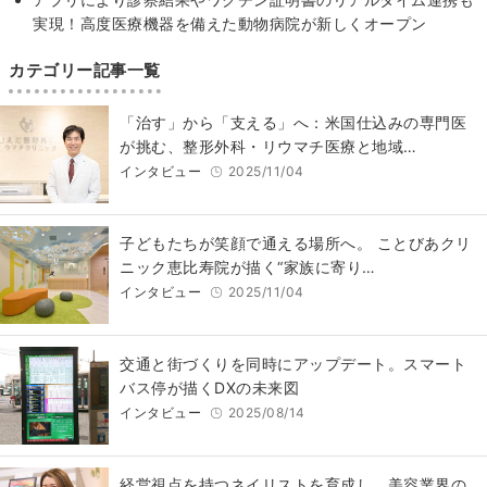
実現！高度医療機器を備えた動物病院が新しくオープン
カテゴリー記事一覧
「治す」から「支える」へ：米国仕込みの専門医
が挑む、整形外科・リウマチ医療と地域…
インタビュー
2025/11/04
子どもたちが笑顔で通える場所へ。 ことびあクリ
ニック恵比寿院が描く“家族に寄り…
インタビュー
2025/11/04
交通と街づくりを同時にアップデート。スマート
バス停が描くDXの未来図
インタビュー
2025/08/14
経営視点を持つネイリストを育成し、美容業界の