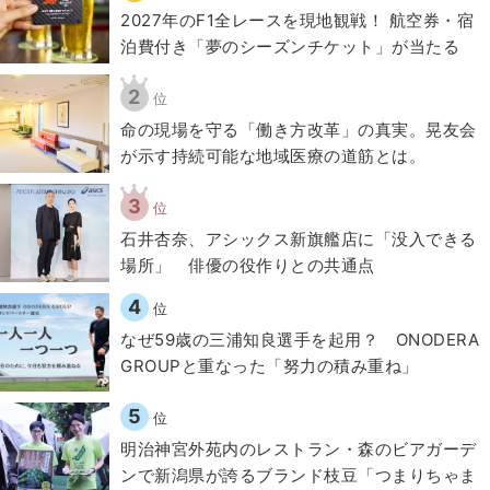
2027年のF1全レースを現地観戦！ 航空券・宿
泊費付き「夢のシーズンチケット」が当たる
2
位
​命の現場を守る「働き方改革」の真実。晃友会
が示す持続可能な地域医療の道筋とは。
3
位
石井杏奈、アシックス新旗艦店に「没入できる
場所」 俳優の役作りとの共通点
4
位
なぜ59歳の三浦知良選手を起用？ ONODERA
GROUPと重なった「努力の積み重ね」
5
位
明治神宮外苑内のレストラン・森のビアガーデ
ンで新潟県が誇るブランド枝豆「つまりちゃま