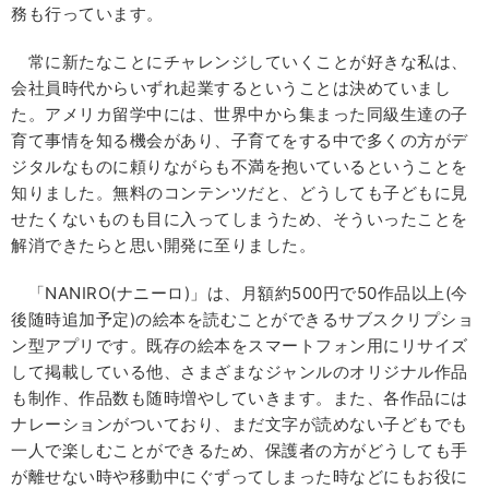
務も行っています。
常に新たなことにチャレンジしていくことが好きな私は、
会社員時代からいずれ起業するということは決めていまし
た。アメリカ留学中には、世界中から集まった同級生達の子
育て事情を知る機会があり、子育てをする中で多くの方がデ
ジタルなものに頼りながらも不満を抱いているということを
知りました。無料のコンテンツだと、どうしても子どもに見
せたくないものも目に入ってしまうため、そういったことを
解消できたらと思い開発に至りました。
「NANIRO(ナニーロ)」は、月額約500円で50作品以上(今
後随時追加予定)の絵本を読むことができるサブスクリプショ
ン型アプリです。既存の絵本をスマートフォン用にリサイズ
して掲載している他、さまざまなジャンルのオリジナル作品
も制作、作品数も随時増やしていきます。また、各作品には
ナレーションがついており、まだ文字が読めない子どもでも
一人で楽しむことができるため、保護者の方がどうしても手
が離せない時や移動中にぐずってしまった時などにもお役に