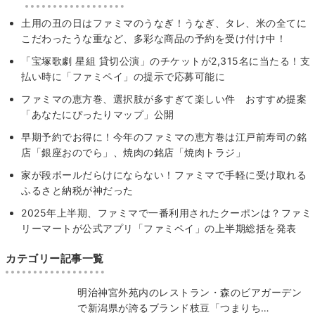
土用の丑の日はファミマのうなぎ！うなぎ、タレ、米の全てに
こだわったうな重など、多彩な商品の予約を受け付け中！
「宝塚歌劇 星組 貸切公演」のチケットが2,315名に当たる！支
払い時に「ファミペイ」の提示で応募可能に
ファミマの恵方巻、選択肢が多すぎて楽しい件 おすすめ提案
「あなたにぴったりマップ」公開
早期予約でお得に！今年のファミマの恵方巻は江戸前寿司の銘
店「銀座おのでら」、焼肉の銘店「焼肉トラジ」
家が段ボールだらけにならない！ファミマで手軽に受け取れる
ふるさと納税が神だった
2025年上半期、ファミマで一番利用されたクーポンは？ファミ
リーマートが公式アプリ「ファミペイ」の上半期総括を発表
カテゴリー記事一覧
明治神宮外苑内のレストラン・森のビアガーデン
で新潟県が誇るブランド枝豆「つまりち…