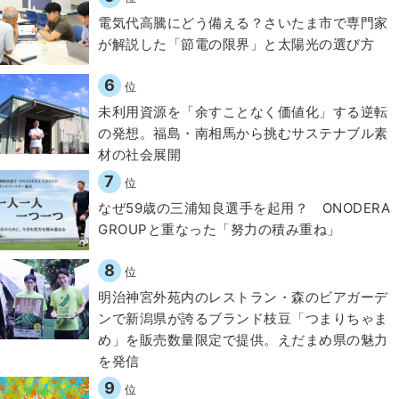
電気代高騰にどう備える？さいたま市で専門家
が解説した「節電の限界」と太陽光の選び方
6
位
​​未利用資源を「余すことなく価値化」する逆転
の発想。福島・南相馬から挑むサステナブル素
材の社会展開​
7
位
なぜ59歳の三浦知良選手を起用？ ONODERA
GROUPと重なった「努力の積み重ね」
8
位
明治神宮外苑内のレストラン・森のビアガーデ
ンで新潟県が誇るブランド枝豆「つまりちゃま
め」を販売数量限定で提供。えだまめ県の魅力
を発信
9
位