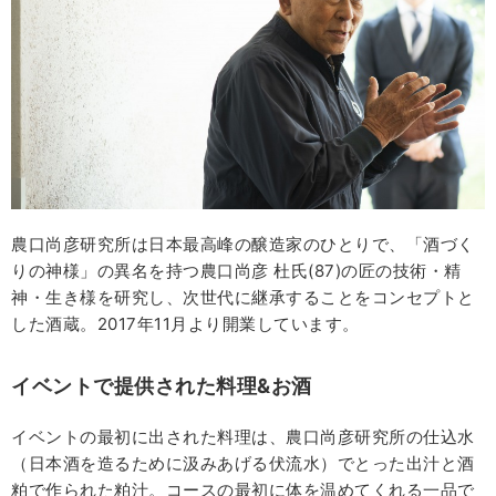
農口尚彦研究所は日本最高峰の醸造家のひとりで、「酒づく
りの神様」の異名を持つ農口尚彦 杜氏(87)の匠の技術・精
神・生き様を研究し、次世代に継承することをコンセプトと
した酒蔵。2017年11月より開業しています。
イベントで提供された料理
&
お酒
イベントの最初に出された料理は、農口尚彦研究所の仕込水
（日本酒を造るために汲みあげる伏流水）でとった出汁と酒
粕で作られた粕汁。コースの最初に体を温めてくれる一品で