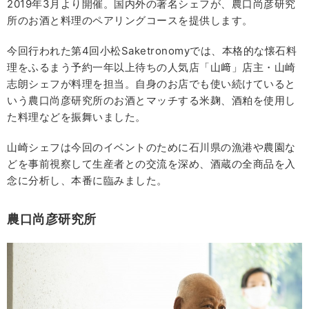
2019年3月より開催。国内外の著名シェフが、農口尚彦研究
所のお酒と料理のペアリングコースを提供します。
今回行われた第4回小松Saketronomyでは、本格的な懐石料
理をふるまう予約一年以上待ちの人気店「山﨑」店主・山崎
志朗シェフが料理を担当。自身のお店でも使い続けていると
いう農口尚彦研究所のお酒とマッチする米麹、酒粕を使用し
た料理などを振舞いました。
山崎シェフは今回のイベントのために石川県の漁港や農園な
どを事前視察して生産者との交流を深め、酒蔵の全商品を入
念に分析し、本番に臨みました。
農口尚彦研究所