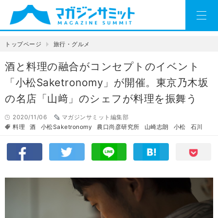
トップページ
旅行・グルメ
酒と料理の融合がコンセプトのイベント
「小松Saketronomy」が開催。東京乃木坂
の名店「山﨑」のシェフが料理を振舞う
2020/11/06
マガジンサミット編集部
料理
酒
小松Saketronomy
農口尚彦研究所
山崎志朗
小松
石川