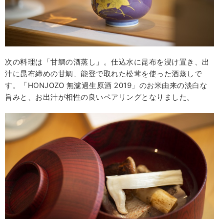
次の料理は「甘鯛の酒蒸し」。仕込水に昆布を浸け置き、出
汁に昆布締めの甘鯛、能登で取れた松茸を使った酒蒸しで
す。「HONJOZO 無濾過生原酒 2019」のお米由来の淡白な
旨みと、お出汁が相性の良いペアリングとなりました。