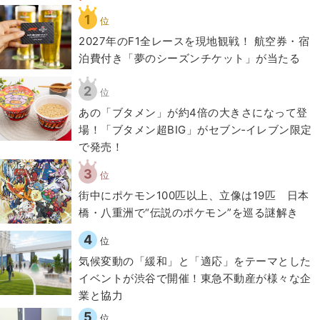
1
位
2027年のF1全レースを現地観戦！ 航空券・宿
泊費付き「夢のシーズンチケット」が当たる
2
位
あの「ブタメン」が約4倍の大きさになって登
場！「ブタメン超BIG」がセブン‐イレブン限定
で発売！
3
位
街中にポケモン100匹以上、立像は19匹 日本
橋・八重洲で“伝説のポケモン”を巡る謎解き
4
位
気候変動の「緩和」と「適応」をテーマとした
イベントが渋谷で開催！東急不動産が様々な企
業と協力
5
位