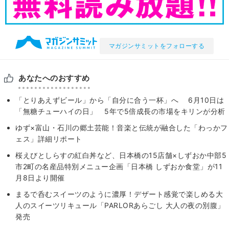
マガジンサミットをフォローする
あなたへのおすすめ
「とりあえずビール」から「自分に合う一杯」へ 6月10日は
「無糖チューハイの日」 5年で5倍成長の市場をキリンが分析
ゆず×富山・石川の郷土芸能！音楽と伝統が融合した「わっかフ
ェス」詳細リポート
桜えびとしらすの紅白丼など、日本橋の15店舗×しずおか中部5
市2町の名産品特別メニュー企画「日本橋 しずおか食堂」が11
月8日より開催
まるで呑むスイーツのように濃厚！デザート感覚で楽しめる大
人のスイーツリキュール「PARLORあらごし 大人の夜の別腹」
発売