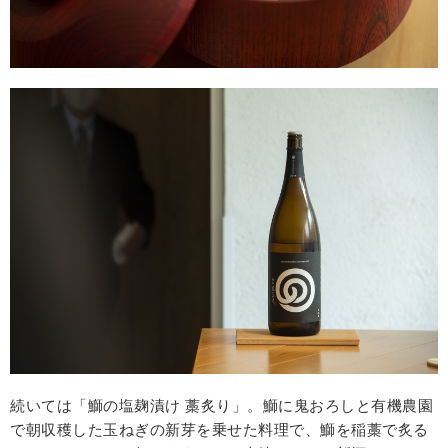
続いては「鰤の塩麹漬け 藁炙り」。鰤に鬼おろしと有機農園
で朝収穫した玉ねぎの新芽を乗せた料理で、鰤を稲藁で炙る