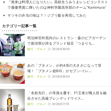
『将来は料理人になりたい』高校生うみうまレシピコンテスト
で最優秀賞に輝いたのは神村学園高等部のチーム“Kamimura”
サツキの弁当の味は？！ジブリ飯を再現してみた
カテゴリー記事一覧
明治神宮外苑内のレストラン・森のビアガーデン
で新潟県が誇るブランド枝豆「つまりち…
旅行・グルメ
2026/08/05
あの「ブタメン」が約4倍の大きさになって登
場！「ブタメン超BIG」がセブン‐イレ…
旅行・グルメ
2026/08/04
​​「名前先行」の常識を覆す。F1王者が職人技を融
合させた高級ブレンデッドウイス…
旅行・グルメ
2026/07/15