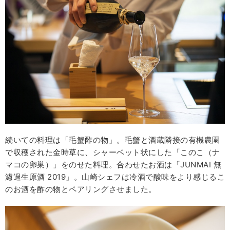
続いての料理は「毛蟹酢の物」。毛蟹と酒蔵隣接の有機農園
で収穫された金時草に、シャーベット状にした「このこ（ナ
マコの卵巣）」をのせた料理。合わせたお酒は「JUNMAI 無
濾過生原酒 2019」。山崎シェフは冷酒で酸味をより感じるこ
のお酒を酢の物とペアリングさせました。