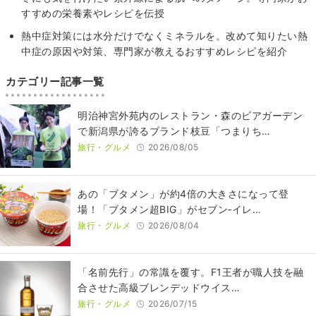
すすめの栄養素やレシピを伝授
熱中症対策には水分だけでなくミネラルを。改めて知りたい熱
中症の原因や対策、専門家が教えるおすすめレシピを紹介
カテゴリー記事一覧
明治神宮外苑内のレストラン・森のビアガーデン
で新潟県が誇るブランド枝豆「つまりち…
旅行・グルメ
2026/08/05
あの「ブタメン」が約4倍の大きさになって登
場！「ブタメン超BIG」がセブン‐イレ…
旅行・グルメ
2026/08/04
​​「名前先行」の常識を覆す。F1王者が職人技を融
合させた高級ブレンデッドウイス…
旅行・グルメ
2026/07/15