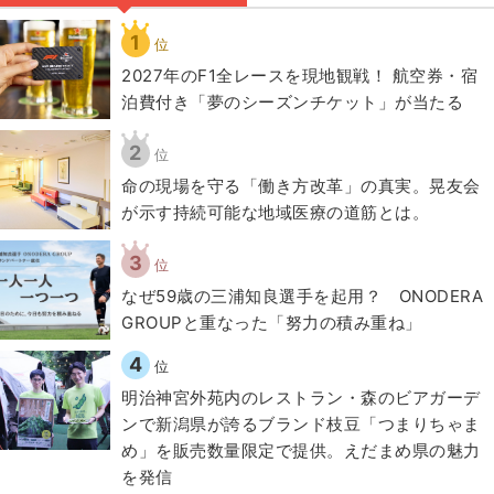
1
位
2027年のF1全レースを現地観戦！ 航空券・宿
泊費付き「夢のシーズンチケット」が当たる
2
位
​命の現場を守る「働き方改革」の真実。晃友会
が示す持続可能な地域医療の道筋とは。
3
位
なぜ59歳の三浦知良選手を起用？ ONODERA
GROUPと重なった「努力の積み重ね」
4
位
明治神宮外苑内のレストラン・森のビアガーデ
ンで新潟県が誇るブランド枝豆「つまりちゃま
め」を販売数量限定で提供。えだまめ県の魅力
を発信