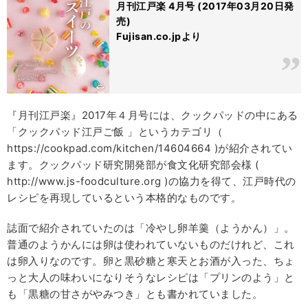
月刊江戸楽 4月号 (2017年03月20日発
売)
Fujisan.co.jpより
『月刊江戸楽』2017年４月号には、クックパッドの中にある
「クックパッド江戸ご飯 」というカテゴリ（
https://cookpad.com/kitchen/14604664 )が紹介されてい
ます。クックパッド研究開発部が食文化研究部会様 (
http://www.js-foodculture.org )の協力を得て、江戸時代の
レシピを再現しているという本格的なものです。
誌面で紹介されていたのは「冷やし卵羊羹（ようかん）」。
普通のようかんには卵は使われていないものだけれど、これ
は卵入りなのです。卵と黒砂糖と寒天とお酒が入った、ちょ
っと大人の味わいになりそうなレシピは「プリンのよう」と
も「黒糖の甘さがやみつき」とも書かれていました。