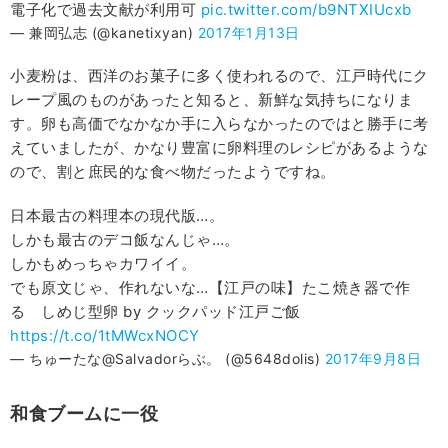
電子化で過去文献が利用可
pic.twitter.com/b9NTXIUcxb
— 兼岡弘志 (@kanetixyan)
2017年1月13日
小麦粉は、西洋のお菓子に多く使われるので、江戸時代にク
レープ風のものがあったと知ると、新鮮な気持ちになりま
す。卵も高価でなかなか手に入らなかったのではと勝手に考
えていましたが、かなり豊富に卵料理のレシピがあるような
ので、割と庶民的な食べ物だったようですね。
日本最古の料理本の現代版…。
しかも最古のデコ飯なんじゃ…。
しかもめっちゃカワイイ。
でも原文じゃ、作れないな…【江戸の味】たこ焼き器で作
る しめじ型卵 by クックパッド江戸ご飯
https://t.co/1tMWcxNOCY
— ちゅーたな@Salvadorらぶ。 (@5648dolis)
2017年9月8日
和食ブームに一役