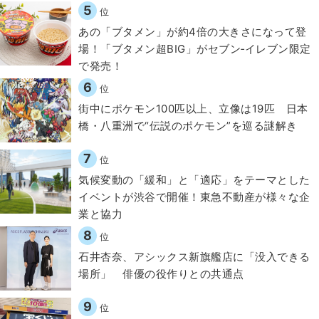
5
位
あの「ブタメン」が約4倍の大きさになって登
場！「ブタメン超BIG」がセブン‐イレブン限定
で発売！
6
位
街中にポケモン100匹以上、立像は19匹 日本
橋・八重洲で“伝説のポケモン”を巡る謎解き
7
位
気候変動の「緩和」と「適応」をテーマとした
イベントが渋谷で開催！東急不動産が様々な企
業と協力
8
位
石井杏奈、アシックス新旗艦店に「没入できる
場所」 俳優の役作りとの共通点
9
位