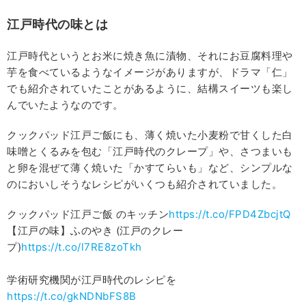
江戸時代の味とは
江戸時代というとお米に焼き魚に漬物、それにお豆腐料理や
芋を食べているようなイメージがありますが、ドラマ「仁」
でも紹介されていたことがあるように、結構スイーツも楽し
んでいたようなのです。
クックパッド江戸ご飯にも、薄く焼いた小麦粉で甘くした白
味噌とくるみを包む「江戸時代のクレープ」や、さつまいも
と卵を混ぜて薄く焼いた「かすてらいも」など、シンプルな
のにおいしそうなレシピがいくつも紹介されていました。
クックパッド江戸ご飯 のキッチン
https://t.co/FPD4ZbcjtQ
【江戸の味】ふのやき (江戸のクレー
プ)
https://t.co/l7RE8zoTkh
学術研究機関が江戸時代のレシピを
https://t.co/gkNDNbFS8B