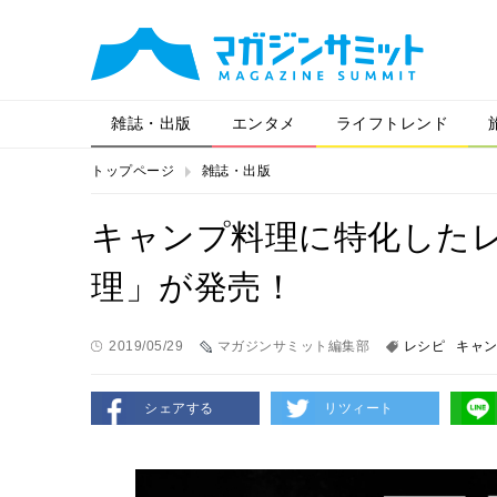
雑誌・出版
エンタメ
ライフトレンド
トップページ
雑誌・出版
キャンプ料理に特化した
理」が発売！
2019/05/29
マガジンサミット編集部
レシピ
キャ
シェアする
リツィート