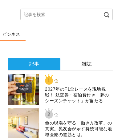
ビジネス
記事
雑誌
1
位
2027年のF1全レースを現地観
戦！ 航空券・宿泊費付き「夢の
シーズンチケット」が当たる
2
位
​命の現場を守る「働き方改革」の
真実。晃友会が示す持続可能な地
域医療の道筋とは。