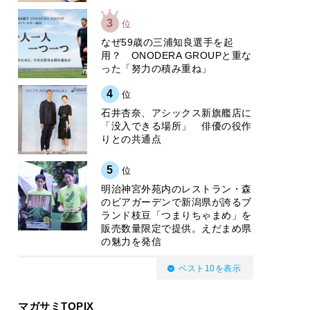
3
位
なぜ59歳の三浦知良選手を起
用？ ONODERA GROUPと重な
った「努力の積み重ね」
4
位
石井杏奈、アシックス新旗艦店に
「没入できる場所」 俳優の役作
りとの共通点
5
位
明治神宮外苑内のレストラン・森
のビアガーデンで新潟県が誇るブ
ランド枝豆「つまりちゃまめ」を
販売数量限定で提供。えだまめ県
の魅力を発信
ベスト10を表示
マガサミTOPIX