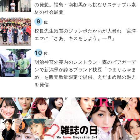
の発想。福島・南相馬から挑むサステナブル素
材の社会展開​
9
位
校長先生気質のジャンボたかおが大暴れ 宮澤
エマに「さあ、キスをしよう。一旦」
10
位
明治神宮外苑内のレストラン・森のビアガーデ
ンで新潟県が誇るブランド枝豆「つまりちゃま
め」を販売数量限定で提供。えだまめ県の魅力
を発信