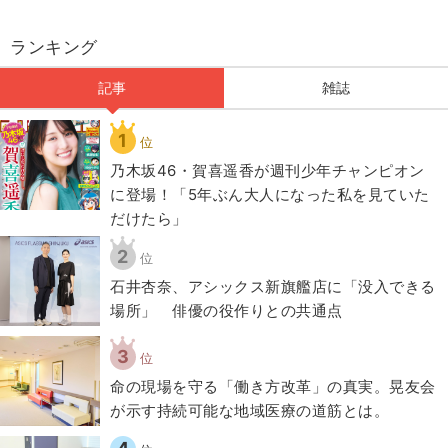
ランキング
記事
雑誌
1
位
乃木坂46・賀喜遥香が週刊少年チャンピオン
に登場！「5年ぶん大人になった私を見ていた
だけたら」
2
位
石井杏奈、アシックス新旗艦店に「没入できる
場所」 俳優の役作りとの共通点
3
位
​命の現場を守る「働き方改革」の真実。晃友会
が示す持続可能な地域医療の道筋とは。