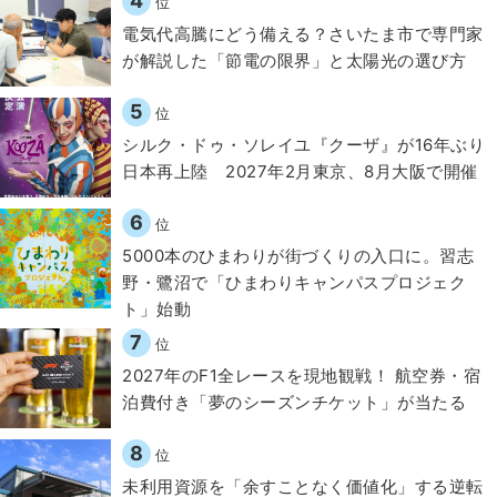
4
位
電気代高騰にどう備える？さいたま市で専門家
が解説した「節電の限界」と太陽光の選び方
5
位
シルク・ドゥ・ソレイユ『クーザ』が16年ぶり
日本再上陸 2027年2月東京、8月大阪で開催
6
位
5000本のひまわりが街づくりの入口に。習志
野・鷺沼で「ひまわりキャンパスプロジェク
ト」始動
7
位
2027年のF1全レースを現地観戦！ 航空券・宿
泊費付き「夢のシーズンチケット」が当たる
8
位
​​未利用資源を「余すことなく価値化」する逆転