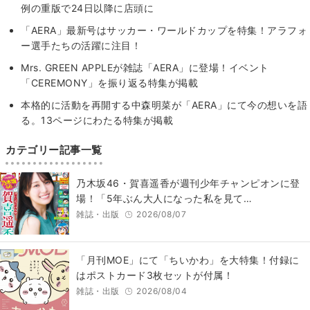
例の重版で24日以降に店頭に
「AERA」最新号はサッカー・ワールドカップを特集！アラフォ
ー選手たちの活躍に注目！
Mrs. GREEN APPLEが雑誌「AERA」に登場！イベント
「CEREMONY」を振り返る特集が掲載
本格的に活動を再開する中森明菜が「AERA」にて今の想いを語
る。13ページにわたる特集が掲載
カテゴリー記事一覧
乃木坂46・賀喜遥香が週刊少年チャンピオンに登
場！「5年ぶん大人になった私を見て…
雑誌・出版
2026/08/07
「月刊MOE」にて「ちいかわ」を大特集！付録に
はポストカード3枚セットが付属！
雑誌・出版
2026/08/04