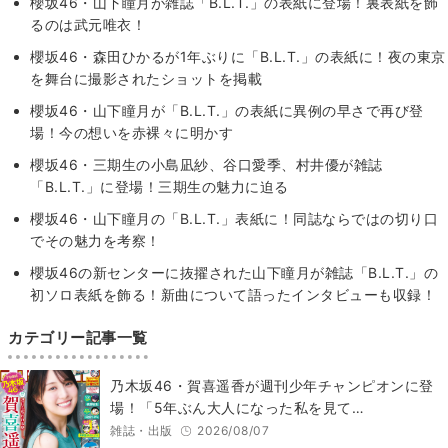
櫻坂46・山下瞳月が雑誌「B.L.T.」の表紙に登場！裏表紙を飾
るのは武元唯衣！
櫻坂46・森田ひかるが1年ぶりに「B.L.T.」の表紙に！夜の東京
を舞台に撮影されたショットを掲載
櫻坂46・山下瞳月が「B.L.T.」の表紙に異例の早さで再び登
場！今の想いを赤裸々に明かす
櫻坂46・三期生の小島凪紗、谷口愛季、村井優が雑誌
「B.L.T.」に登場！三期生の魅力に迫る
櫻坂46・山下瞳月の「B.L.T.」表紙に！同誌ならではの切り口
でその魅力を考察！
櫻坂46の新センターに抜擢された山下瞳月が雑誌「B.L.T.」の
初ソロ表紙を飾る！新曲について語ったインタビューも収録！
カテゴリー記事一覧
乃木坂46・賀喜遥香が週刊少年チャンピオンに登
場！「5年ぶん大人になった私を見て…
雑誌・出版
2026/08/07