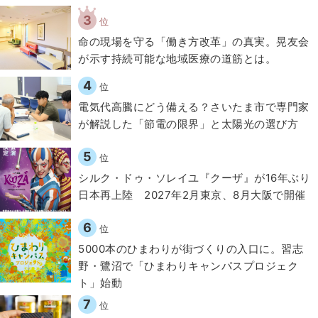
3
位
​命の現場を守る「働き方改革」の真実。晃友会
が示す持続可能な地域医療の道筋とは。
4
位
電気代高騰にどう備える？さいたま市で専門家
が解説した「節電の限界」と太陽光の選び方
5
位
シルク・ドゥ・ソレイユ『クーザ』が16年ぶり
日本再上陸 2027年2月東京、8月大阪で開催
6
位
5000本のひまわりが街づくりの入口に。習志
野・鷺沼で「ひまわりキャンパスプロジェク
ト」始動
7
位