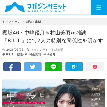
トップページ
雑誌・出版
櫻坂46・中嶋優月＆村山美羽が雑誌
「B.L.T.」にて2人の特別な関係性を明かす
2026/06/25
マガジンサミット編集部
B.L.T.
櫻坂46
村山美羽
中嶋優月