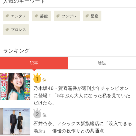
人気のキーワード
エンタメ
芸能
ツンデレ
星座
プロレス
ランキング
記事
雑誌
1
位
乃木坂46・賀喜遥香が週刊少年チャンピオン
に登場！「5年ぶん大人になった私を見ていた
だけたら」
2
位
石井杏奈、アシックス新旗艦店に「没入できる
場所」 俳優の役作りとの共通点