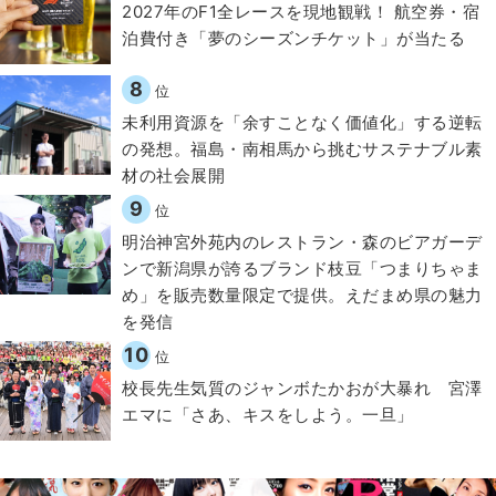
2027年のF1全レースを現地観戦！ 航空券・宿
泊費付き「夢のシーズンチケット」が当たる
8
位
​​未利用資源を「余すことなく価値化」する逆転
の発想。福島・南相馬から挑むサステナブル素
材の社会展開​
9
位
明治神宮外苑内のレストラン・森のビアガーデ
ンで新潟県が誇るブランド枝豆「つまりちゃま
め」を販売数量限定で提供。えだまめ県の魅力
を発信
10
位
校長先生気質のジャンボたかおが大暴れ 宮澤
エマに「さあ、キスをしよう。一旦」