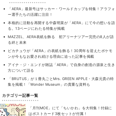
「AERA」最新号はサッカー・ワールドカップを特集！アラフォ
ー選手たちの活躍に注目！
本格的に活動を再開する中森明菜が「AERA」にて今の想いを語
る。13ページにわたる特集が掲載
MAZZEL、AERA表紙を飾る 初アリーナツアー完売の8人が語
る絆と未来
ピカチュウが「AERA」の表紙を飾る！30周年を迎えたポケモ
ンが今もなお愛され続ける理由に迫った記事を掲載
アイナ・ジ・エンドが雑誌「AERA」で自身の創造の源泉と生き
方について語る
「BRUTUS」が１冊丸ごとMrs. GREEN APPLE・大森元貴の特
集を掲載！「Wonder Museum」の貴重な資料も
カテゴリー記事一覧
「月刊MOE」にて「ちいかわ」を大特集！付録に
はポストカード3枚セットが付属！