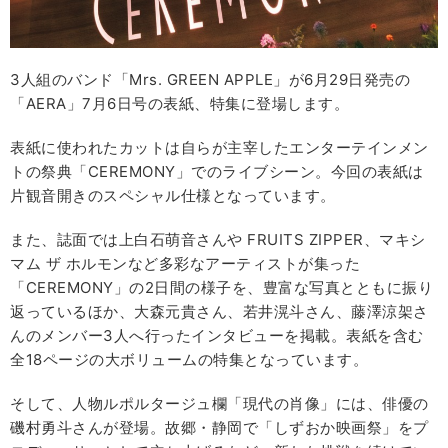
3人組のバンド「Mrs. GREEN APPLE」が6月29日発売の
「AERA」7月6日号の表紙、特集に登場します。
表紙に使われたカットは自らが主宰したエンターテインメン
トの祭典「CEREMONY」でのライブシーン。今回の表紙は
片観音開きのスペシャル仕様となっています。
また、誌面では上白石萌音さんや FRUITS ZIPPER、マキシ
マム ザ ホルモンなど多彩なアーティストが集った
「CEREMONY」の2日間の様子を、豊富な写真とともに振り
返っているほか、大森元貴さん、若井滉斗さん、藤澤涼架さ
んのメンバー3人へ行ったインタビューを掲載。表紙を含む
全18ページの大ボリュームの特集となっています。
そして、人物ルポルタージュ欄「現代の肖像」には、俳優の
磯村勇斗さんが登場。故郷・静岡で「しずおか映画祭」をプ