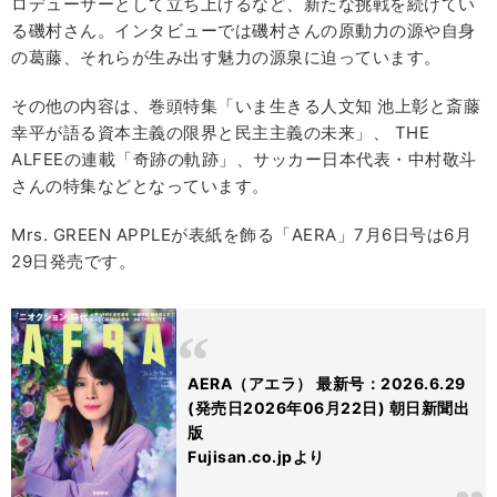
ロデューサーとして立ち上げるなど、新たな挑戦を続けてい
る磯村さん。インタビューでは磯村さんの原動力の源や自身
の葛藤、それらが生み出す魅力の源泉に迫っています。
その他の内容は、巻頭特集「いま生きる人文知 池上彰と斎藤
幸平が語る資本主義の限界と民主主義の未来」、 THE
ALFEEの連載「奇跡の軌跡」、サッカー日本代表・中村敬斗
さんの特集などとなっています。
Mrs. GREEN APPLEが表紙を飾る「AERA」7月6日号は6月
29日発売です。
AERA（アエラ） 最新号：2026.6.29
(発売日2026年06月22日) 朝日新聞出
版
Fujisan.co.jpより