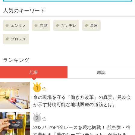
人気のキーワード
エンタメ
芸能
ツンデレ
星座
プロレス
ランキング
記事
雑誌
1
位
​命の現場を守る「働き方改革」の真実。晃友会
が示す持続可能な地域医療の道筋とは。
2
位
2027年のF1全レースを現地観戦！ 航空券・宿
泊費付き「夢のシーズンチケット」が当たる