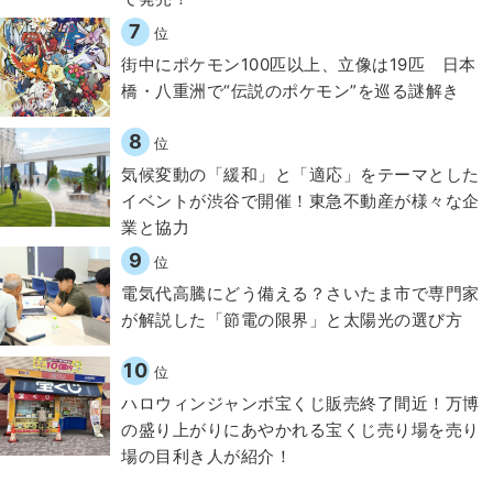
7
位
街中にポケモン100匹以上、立像は19匹 日本
橋・八重洲で“伝説のポケモン”を巡る謎解き
8
位
気候変動の「緩和」と「適応」をテーマとした
イベントが渋谷で開催！東急不動産が様々な企
業と協力
9
位
電気代高騰にどう備える？さいたま市で専門家
が解説した「節電の限界」と太陽光の選び方
10
位
ハロウィンジャンボ宝くじ販売終了間近！万博
の盛り上がりにあやかれる宝くじ売り場を売り
場の目利き人が紹介！