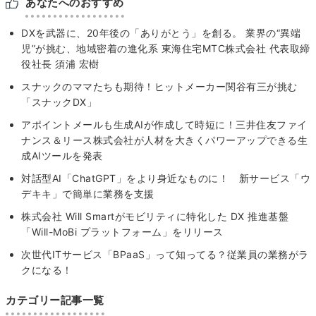
あなたへのおすすめ
DXを武器に、20年後の「ありがとう」を創る。 業界の“異端
児”が挑む、地域密着の進化系 東海住宅MTC株式会社 代表取締
役社長 須浦 宏樹
スナックのママたちも期待！ヒットメーカー関谷有三が挑む
「スナックDX」
アポイントメールも生成AIが作成して時短に！三井住友ファイ
ナンス＆リース株式会社が人材を大きくパワーアップできる生
成AIツールを発表
対話型AI「ChatGPT」をより身近なものに！ 新サービス「ウ
デキキ」で簡単に業務を支援
株式会社 Will Smartがモビリティに特化した DX 推進基盤
「Will-MoBi プラットフォーム」をリリース
次世代ITサービス「BPaaS」って知ってる？従業員の業務がラ
クになる！
カテゴリー記事一覧