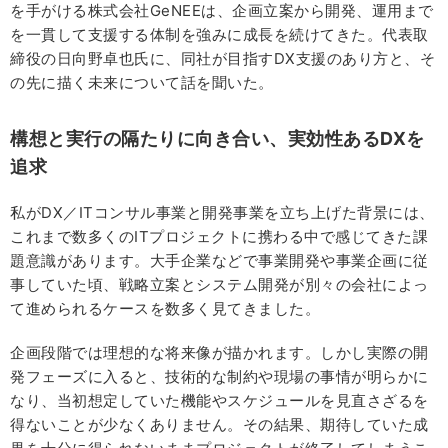
を手がける株式会社GeNEEは、企画立案から開発、運用まで
を一貫して支援する体制を強みに成長を続けてきた。代表取
締役の日向野卓也氏に、同社が目指すDX支援のあり方と、そ
の先に描く未来について話を聞いた。
構想と実行の隔たりに向き合い、実効性あるDXを
追求
私がDX／ITコンサル事業と開発事業を立ち上げた背景には、
これまで数多くのITプロジェクトに携わる中で感じてきた課
題意識があります。大手企業などで事業開発や事業企画に従
事していた頃、戦略立案とシステム開発が別々の会社によっ
て進められるケースを数多く見てきました。
企画段階では理想的な将来像が描かれます。しかし実際の開
発フェーズに入ると、技術的な制約や現場の事情が明らかに
なり、当初想定していた機能やスケジュールを見直さざるを
得ないことが少なくありません。その結果、期待していた成