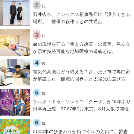
2
位
石井杏奈、アシックス新旗艦店に「没入できる
場所」 俳優の役作りとの共通点
3
位
​命の現場を守る「働き方改革」の真実。晃友会
が示す持続可能な地域医療の道筋とは。
4
位
電気代高騰にどう備える？さいたま市で専門家
が解説した「節電の限界」と太陽光の選び方
5
位
シルク・ドゥ・ソレイユ『クーザ』が16年ぶり
日本再上陸 2027年2月東京、8月大阪で開催
6
位
5000本のひまわりが街づくりの入口に。習志