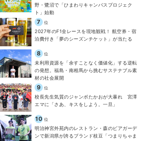
野・鷺沼で「ひまわりキャンパスプロジェク
ト」始動
7
位
2027年のF1全レースを現地観戦！ 航空券・宿
泊費付き「夢のシーズンチケット」が当たる
8
位
​​未利用資源を「余すことなく価値化」する逆転
の発想。福島・南相馬から挑むサステナブル素
材の社会展開​
9
位
校長先生気質のジャンボたかおが大暴れ 宮澤
エマに「さあ、キスをしよう。一旦」
10
位
明治神宮外苑内のレストラン・森のビアガーデ
ンで新潟県が誇るブランド枝豆「つまりちゃま