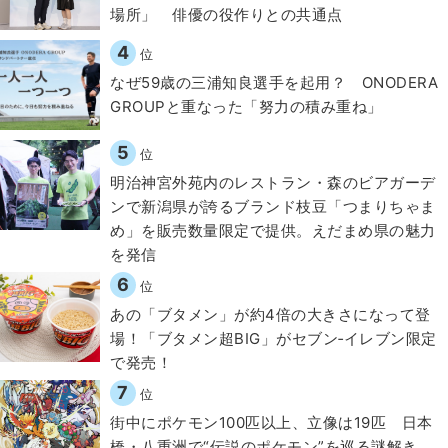
場所」 俳優の役作りとの共通点
4
位
なぜ59歳の三浦知良選手を起用？ ONODERA
GROUPと重なった「努力の積み重ね」
5
位
明治神宮外苑内のレストラン・森のビアガーデ
ンで新潟県が誇るブランド枝豆「つまりちゃま
め」を販売数量限定で提供。えだまめ県の魅力
を発信
6
位
あの「ブタメン」が約4倍の大きさになって登
場！「ブタメン超BIG」がセブン‐イレブン限定
で発売！
7
位
街中にポケモン100匹以上、立像は19匹 日本
橋・八重洲で“伝説のポケモン”を巡る謎解き