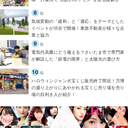
8
位
気候変動の「緩和」と「適応」をテーマとした
イベントが渋谷で開催！東急不動産が様々な企
業と協力
9
位
電気代高騰にどう備える？さいたま市で専門家
が解説した「節電の限界」と太陽光の選び方
10
位
ハロウィンジャンボ宝くじ販売終了間近！万博
の盛り上がりにあやかれる宝くじ売り場を売り
場の目利き人が紹介！