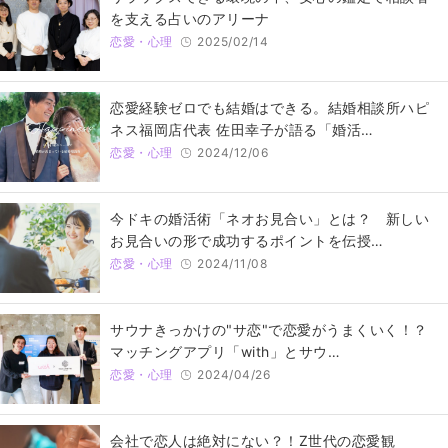
を支える占いのアリーナ
恋愛・心理
2025/02/14
恋愛経験ゼロでも結婚はできる。結婚相談所ハピ
ネス福岡店代表 佐田幸子が語る「婚活…
恋愛・心理
2024/12/06
今ドキの婚活術「ネオお見合い」とは？ 新しい
お見合いの形で成功するポイントを伝授…
恋愛・心理
2024/11/08
サウナきっかけの"サ恋"で恋愛がうまくいく！？
マッチングアプリ「with」とサウ…
恋愛・心理
2024/04/26
会社で恋人は絶対にない？！Z世代の恋愛観