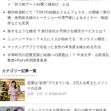
ト「切り紙アートde繋ぐ縁結び」とは
都内有楽町にて「TOKYO結婚おうえんフェスタ」が開催！濱口
優・南明奈夫婦のトークショーや専門家によるセミナー・相談
所なども充実
旅するような婚活 ?! 旅行会社が手掛ける婚活サービスとは？
ニューノーマル！？４人に１人が始めてる「オンライン婚活」
マッチングアプリで出会った女性の本気度を確かめる方法
令和時代の恋愛意識と結婚への課題は！？ 中央大学・山田昌弘
教授×Pairs共同調査発表
カテゴリー記事一覧
恋愛は“必然”でできている。3万人を変えたメソッ
ドの正体
恋愛・心理
2026/04/27
リラックスできる環境の中、安心の鑑定で相談者