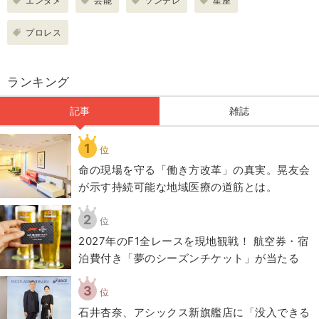
エンタメ
芸能
ツンデレ
星座
プロレス
ランキング
記事
雑誌
1
位
​命の現場を守る「働き方改革」の真実。晃友会
が示す持続可能な地域医療の道筋とは。
2
位
2027年のF1全レースを現地観戦！ 航空券・宿
泊費付き「夢のシーズンチケット」が当たる
3
位
石井杏奈、アシックス新旗艦店に「没入できる