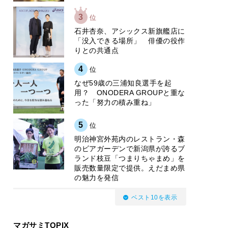
3
位
石井杏奈、アシックス新旗艦店に
「没入できる場所」 俳優の役作
りとの共通点
4
位
なぜ59歳の三浦知良選手を起
用？ ONODERA GROUPと重な
った「努力の積み重ね」
5
位
明治神宮外苑内のレストラン・森
のビアガーデンで新潟県が誇るブ
ランド枝豆「つまりちゃまめ」を
販売数量限定で提供。えだまめ県
の魅力を発信
ベスト10を表示
マガサミTOPIX