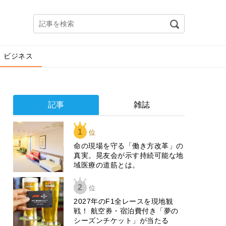
ビジネス
記事
雑誌
1
位
​命の現場を守る「働き方改革」の
真実。晃友会が示す持続可能な地
域医療の道筋とは。
2
位
2027年のF1全レースを現地観
戦！ 航空券・宿泊費付き「夢の
シーズンチケット」が当たる