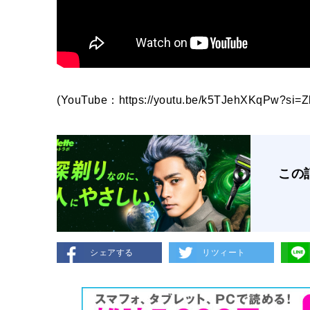
(YouTube：https://youtu.be/k5TJehXKqPw?si=
この
シェアする
リツィート