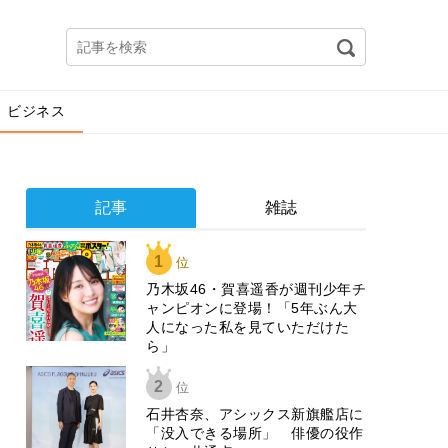
ビジネス
記事
雑誌
1
位
乃木坂46・賀喜遥香が週刊少年チ
ャンピオンに登場！「5年ぶん大
人になった私を見ていただけた
ら」
2
位
石井杏奈、アシックス新旗艦店に
「没入できる場所」 俳優の役作