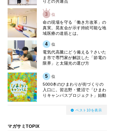
りとの共通点
3
位
​命の現場を守る「働き方改革」の
真実。晃友会が示す持続可能な地
域医療の道筋とは。
4
位
電気代高騰にどう備える？さいた
ま市で専門家が解説した「節電の
限界」と太陽光の選び方
5
位
5000本のひまわりが街づくりの
入口に。習志野・鷺沼で「ひまわ
りキャンパスプロジェクト」始動
ベスト10を表示
マガサミTOPIX