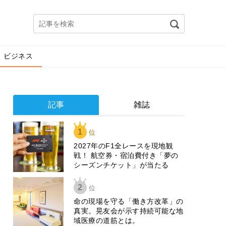
ビジネス
記事
雑誌
1
位
2027年のF1全レースを現地観
戦！ 航空券・宿泊費付き「夢の
シーズンチケット」が当たる
2
位
​命の現場を守る「働き方改革」の
真実。晃友会が示す持続可能な地
域医療の道筋とは。