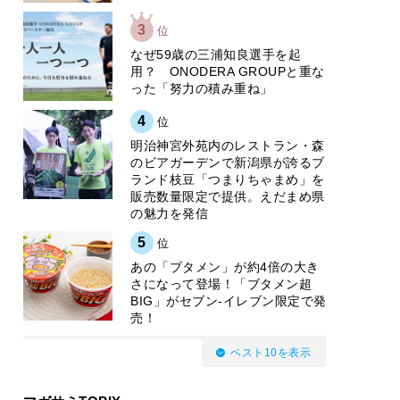
3
位
なぜ59歳の三浦知良選手を起
用？ ONODERA GROUPと重な
った「努力の積み重ね」
4
位
明治神宮外苑内のレストラン・森
のビアガーデンで新潟県が誇るブ
ランド枝豆「つまりちゃまめ」を
販売数量限定で提供。えだまめ県
の魅力を発信
5
位
あの「ブタメン」が約4倍の大き
さになって登場！「ブタメン超
BIG」がセブン‐イレブン限定で発
売！
ベスト10を表示