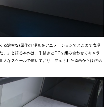
くる濃密な(原作の)漫画をアニメーションでどこまで表現
た。」と語る本作は、手描きとCGを組み合わせてキャラ
壮大なスケールで描いており、展示された原画からは作品