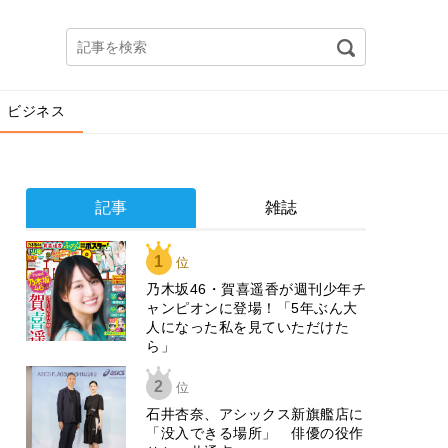
ビジネス
記事
雑誌
1
位
乃木坂46・賀喜遥香が週刊少年チ
ャンピオンに登場！「5年ぶん大
人になった私を見ていただけた
ら」
2
位
石井杏奈、アシックス新旗艦店に
「没入できる場所」 俳優の役作