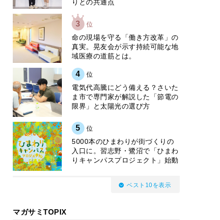
りとの共通点
3
位
​命の現場を守る「働き方改革」の
真実。晃友会が示す持続可能な地
域医療の道筋とは。
4
位
電気代高騰にどう備える？さいた
ま市で専門家が解説した「節電の
限界」と太陽光の選び方
5
位
5000本のひまわりが街づくりの
入口に。習志野・鷺沼で「ひまわ
りキャンパスプロジェクト」始動
ベスト10を表示
マガサミTOPIX