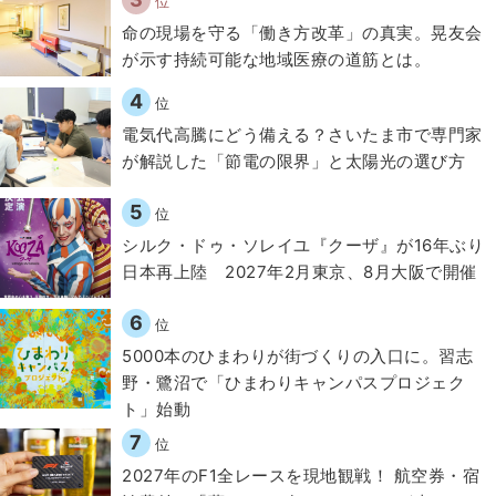
位
​命の現場を守る「働き方改革」の真実。晃友会
が示す持続可能な地域医療の道筋とは。
4
位
電気代高騰にどう備える？さいたま市で専門家
が解説した「節電の限界」と太陽光の選び方
5
位
シルク・ドゥ・ソレイユ『クーザ』が16年ぶり
日本再上陸 2027年2月東京、8月大阪で開催
6
位
5000本のひまわりが街づくりの入口に。習志
野・鷺沼で「ひまわりキャンパスプロジェク
ト」始動
7
位
2027年のF1全レースを現地観戦！ 航空券・宿