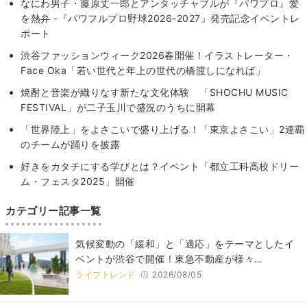
なにわ男子・藤原丈一郎とアンタッチャブルが『パワプロ』愛
を熱弁 -『パワフルプロ野球2026-2027』発売記念イベントレ
ポート
渋谷ファッションウィーク2026春開催！イラストレーター・
Face Oka「若い世代と年上の世代の橋渡しになれば」
焼酎と音楽が織りなす新たな文化体験 「SHOCHU MUSIC
FESTIVAL」が二子玉川で盛況のうちに開幕
「世界陸上」をよさこいで盛り上げる！「東京よさこい」2連覇
のチームが踊りを披露
好きをカタチにする学びとは？イベント「都立工科高校ドリー
ム・フェスタ2025」開催
カテゴリー記事一覧
気候変動の「緩和」と「適応」をテーマとしたイ
ベントが渋谷で開催！東急不動産が様々…
ライフトレンド
2026/08/05