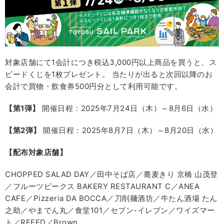
対象店舗にて1会計につき税込3,000円以上商品を買うと、ス
ピードくじを1枚プレゼント。 当たりが出ると次回以降のお
会計で買物・飲食券500円分として利用可能です。
【第1弾】
開催日程：2025年7月24日（木）～8月6日（水）
【第2弾】
開催日程：2025年8月7日（木）～8月20日（水）
【配布対象店舗】
CHOPPED SALAD DAY／田中そば店／蕎麦きり 京橋 山茂登
／フルーツピークス BAKERY RESTAURANT C／ANEA
CAFE／Pizzeria DA BOCCA／刀削麺酒坊／牛たん酒場 たん
之助／やまでん丸／食堂101／セブン-イレブン／ワイズマー
ト／REEED／Brown