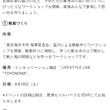
近隣企業の協力のもと、子供たちの夏休みの思い出づくりに
ぴったりなワークショップを開催。家族みんなで参加して思
い出を作りましょう。
① 帆船づくり
内 容
：
「東京海洋大学 海事普及会」協力による帆船作りワークショ
ップを開催。帆船作りに挑戦し、作った船を水の上で動かし
て帆と風の関係などを学べるワークショップです。
場 所
：インキュベーション施設 「LIFESTYLE LAB
“TOYONOMA”」
日 程
：8月16日（土）
※イベントの詳細は順次、豊洲セイルパーク公式HPにてお知
らせします。