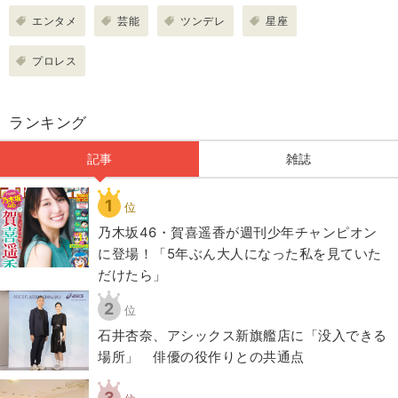
エンタメ
芸能
ツンデレ
星座
プロレス
ランキング
記事
雑誌
1
位
乃木坂46・賀喜遥香が週刊少年チャンピオン
に登場！「5年ぶん大人になった私を見ていた
だけたら」
2
位
石井杏奈、アシックス新旗艦店に「没入できる
場所」 俳優の役作りとの共通点
3