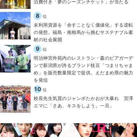
泊費付き「夢のシーズンチケット」が当たる
8
位
​​未利用資源を「余すことなく価値化」する逆転
の発想。福島・南相馬から挑むサステナブル素
材の社会展開​
9
位
明治神宮外苑内のレストラン・森のビアガーデ
ンで新潟県が誇るブランド枝豆「つまりちゃま
め」を販売数量限定で提供。えだまめ県の魅力
を発信
10
位
校長先生気質のジャンボたかおが大暴れ 宮澤
エマに「さあ、キスをしよう。一旦」