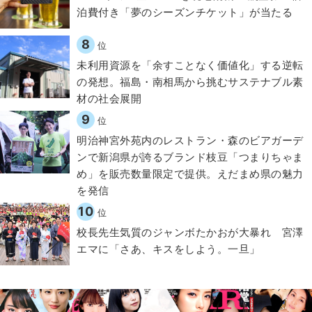
泊費付き「夢のシーズンチケット」が当たる
8
位
​​未利用資源を「余すことなく価値化」する逆転
の発想。福島・南相馬から挑むサステナブル素
材の社会展開​
9
位
明治神宮外苑内のレストラン・森のビアガーデ
ンで新潟県が誇るブランド枝豆「つまりちゃま
め」を販売数量限定で提供。えだまめ県の魅力
を発信
10
位
校長先生気質のジャンボたかおが大暴れ 宮澤
エマに「さあ、キスをしよう。一旦」