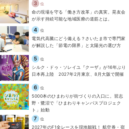
3
位
​命の現場を守る「働き方改革」の真実。晃友会
が示す持続可能な地域医療の道筋とは。
4
位
電気代高騰にどう備える？さいたま市で専門家
が解説した「節電の限界」と太陽光の選び方
5
位
シルク・ドゥ・ソレイユ『クーザ』が16年ぶり
日本再上陸 2027年2月東京、8月大阪で開催
6
位
5000本のひまわりが街づくりの入口に。習志
野・鷺沼で「ひまわりキャンパスプロジェク
ト」始動
7
位
2027年のF1全レースを現地観戦！ 航空券・宿