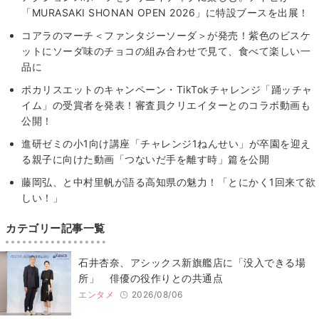
「MURASAKI SHONAN OPEN 2026」に特設ブースを出展！
コアラのマーチ＜ファンタジーソーダ＞が発売！紫色のビスケ
ットにソーダ味のチョコの組み合わせで見て、食べて楽しい一
品に
ポカリスエットのキャンペーン・TikTokチャレンジ「踊ッチャ
イム」の受賞者を発表！審査員クリエイターとのコラボ動画も
公開！
進研ゼミの小1向け講座「チャレンジ1ねんせい」が卒園を迎え
る親子に向けた動画「つないだ手を離す時」篇を公開
藤岡弘、と中村里帆が語る高知県の魅力！「とにかく1回来て欲
しい！」
カテゴリー記事一覧
石井杏奈、アシックス新旗艦店に「没入できる場
所」 俳優の役作りとの共通点
エンタメ
2026/08/06