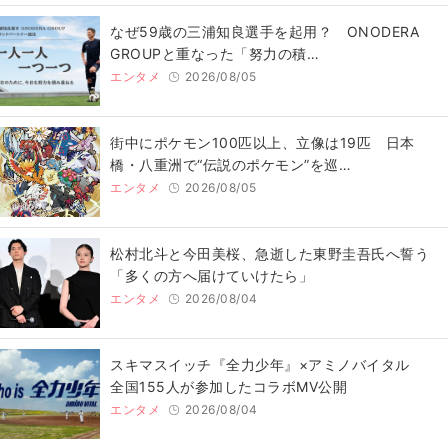
なぜ59歳の三浦知良選手を起用？ ONODERA
GROUPと重なった「努力の積…
エンタメ
2026/08/05
街中にポケモン100匹以上、立像は19匹 日本
橋・八重洲で“伝説のポケモン”を巡…
エンタメ
2026/08/05
松村北斗と今田美桜、急逝した東野圭吾氏へ誓う
「多くの方へ届けていけたら」
エンタメ
2026/08/04
スキマスイッチ『全力少年』×アミノバイタル
全国155人が参加したコラボMV公開
エンタメ
2026/08/04