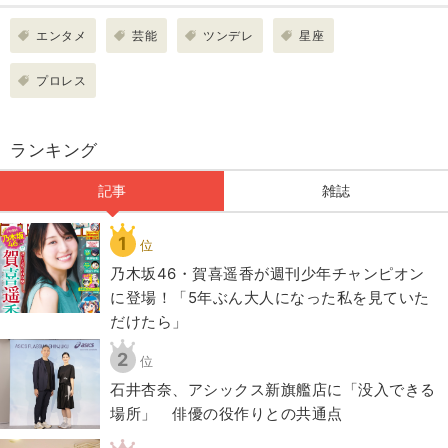
エンタメ
芸能
ツンデレ
星座
プロレス
ランキング
記事
雑誌
1
位
乃木坂46・賀喜遥香が週刊少年チャンピオン
に登場！「5年ぶん大人になった私を見ていた
だけたら」
2
位
石井杏奈、アシックス新旗艦店に「没入できる
場所」 俳優の役作りとの共通点