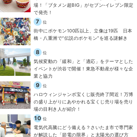
場！「ブタメン超BIG」がセブン‐イレブン限定
で発売！
7
位
街中にポケモン100匹以上、立像は19匹 日本
橋・八重洲で“伝説のポケモン”を巡る謎解き
8
位
気候変動の「緩和」と「適応」をテーマとした
イベントが渋谷で開催！東急不動産が様々な企
業と協力
9
位
ハロウィンジャンボ宝くじ販売終了間近！万博
の盛り上がりにあやかれる宝くじ売り場を売り
場の目利き人が紹介！
10
位
電気代高騰にどう備える？さいたま市で専門家
が解説した「節電の限界」と太陽光の選び方