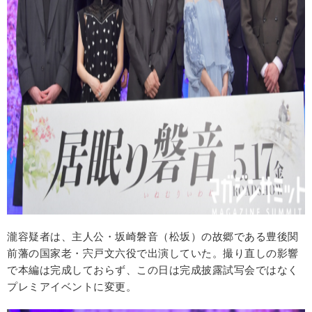
瀧容疑者は、主人公・坂崎磐音（松坂）の故郷である豊後関
前藩の国家老・宍戸文六役で出演していた。撮り直しの影響
で本編は完成しておらず、この日は完成披露試写会ではなく
プレミアイベントに変更。