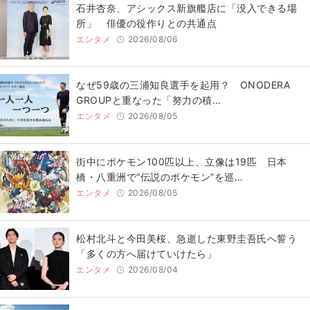
石井杏奈、アシックス新旗艦店に「没入できる場
所」 俳優の役作りとの共通点
エンタメ
2026/08/06
なぜ59歳の三浦知良選手を起用？ ONODERA
GROUPと重なった「努力の積…
エンタメ
2026/08/05
街中にポケモン100匹以上、立像は19匹 日本
橋・八重洲で“伝説のポケモン”を巡…
エンタメ
2026/08/05
松村北斗と今田美桜、急逝した東野圭吾氏へ誓う
「多くの方へ届けていけたら」
エンタメ
2026/08/04