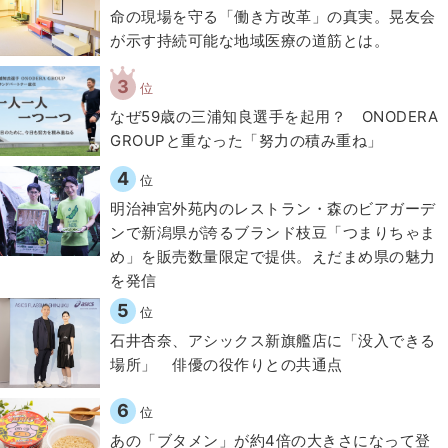
​命の現場を守る「働き方改革」の真実。晃友会
が示す持続可能な地域医療の道筋とは。
3
位
なぜ59歳の三浦知良選手を起用？ ONODERA
GROUPと重なった「努力の積み重ね」
4
位
明治神宮外苑内のレストラン・森のビアガーデ
ンで新潟県が誇るブランド枝豆「つまりちゃま
め」を販売数量限定で提供。えだまめ県の魅力
を発信
5
位
石井杏奈、アシックス新旗艦店に「没入できる
場所」 俳優の役作りとの共通点
6
位
あの「ブタメン」が約4倍の大きさになって登