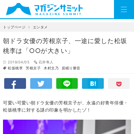
トップページ
エンタメ
朝ドラ女優の芳根京子、一途に愛した松坂
桃李は「○○が大きい」
2019/04/05
石井隼人
松坂桃李
芳根京子
木村文乃
居眠り磐音
可愛い可愛い朝ドラ女優の芳根京子が、永遠の好青年俳優・
松坂桃李に対する謎の印象を明かしたゾ！