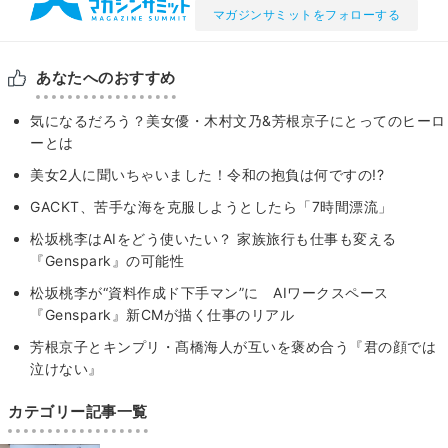
マガジンサミットをフォローする
あなたへのおすすめ
気になるだろう？美女優・木村文乃&芳根京子にとってのヒーロ
ーとは
美女2人に聞いちゃいました！令和の抱負は何ですの!?
GACKT、苦手な海を克服しようとしたら「7時間漂流」
松坂桃李はAIをどう使いたい？ 家族旅行も仕事も変える
『Genspark』の可能性
松坂桃李が“資料作成ド下手マン”に AIワークスペース
『Genspark』新CMが描く仕事のリアル
芳根京子とキンプリ・髙橋海人が互いを褒め合う『君の顔では
泣けない』
カテゴリー記事一覧