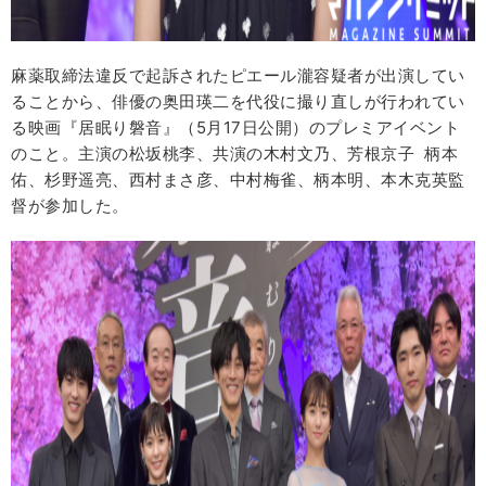
麻薬取締法違反で起訴されたピエール瀧容疑者が出演してい
ることから、俳優の奥田瑛二を代役に撮り直しが行われてい
る映画『居眠り磐音』（5月17日公開）のプレミアイベント
のこと。主演の松坂桃李、共演の木村文乃、芳根京子 柄本
佑、杉野遥亮、西村まさ彦、中村梅雀、柄本明、本木克英監
督が参加した。