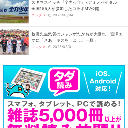
スキマスイッチ『全力少年』×アミノバイタル
全国155人が参加したコラボMV公開
エンタメ
2026/08/04
校長先生気質のジャンボたかおが大暴れ 宮澤エ
マに「さあ、キスをしよう。一旦」
エンタメ
2026/08/01