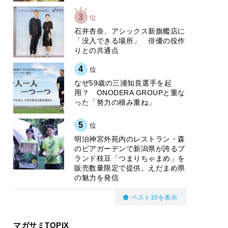
3
位
石井杏奈、アシックス新旗艦店に
「没入できる場所」 俳優の役作
りとの共通点
4
位
なぜ59歳の三浦知良選手を起
用？ ONODERA GROUPと重な
った「努力の積み重ね」
5
位
明治神宮外苑内のレストラン・森
のビアガーデンで新潟県が誇るブ
ランド枝豆「つまりちゃまめ」を
販売数量限定で提供。えだまめ県
の魅力を発信
ベスト10を表示
マガサミTOPIX