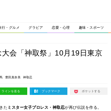
旅行・グルメ
グラビア
恋愛・心理
趣味・スポーツ
大会「神取祭」10月19日東京
馬
豊田真奈美
神取忍
ラインを送る
ブックマーク
ポケットする
きた
ミスター女子プロレス・神取忍
が再び伝説を作る。