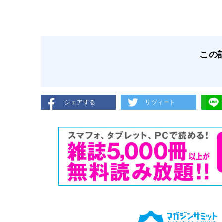
この
シェアする
リツィート