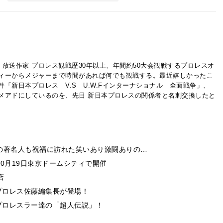
座 放送作家 プロレス観戦歴30年以上、年間約50大会観戦するプロレスオ
ィーからメジャーまで時間があれば何でも観戦する。最近嬉しかったこ
「新日本プロレス V.S U.W.Fインターナショナル 全面戦争」、
をメアドにしているのを、先日 新日本プロレスの関係者と名刺交換したと
の著名人も祝福に訪れた笑いあり激闘ありの…
0月19日東京ドームシティで開催
店
プロレス佐藤編集長が登場！
プロレスラー達の「超人伝説」！