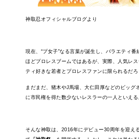
神取忍オフィシャルブログより
現在、“プ女子”なる言葉が誕生し、バラエティ
ほどプロレスブームではあるが、実際、人気レス
ティ好きな若者とプロレスファンに限られるだろ
まだまだ、猪木や
J
馬場、大仁田厚などのビッグ
に市民権を得た数少ないレスラーの一人といえる
そんな神取は、
2016
年にデビュー
30
周年を迎え