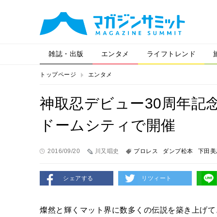
雑誌・出版
エンタメ
ライフトレンド
トップページ
エンタメ
神取忍デビュー30周年記念
ドームシティで開催
2016/09/20
川又唱史
プロレス
ダンプ松本
下田美
シェアする
リツィート
燦然と輝くマット界に数多くの伝説を築き上げて