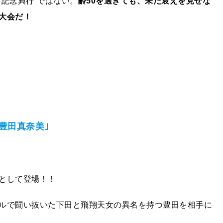
記念興行”ではない。
齢
50
を過ぎても、未だ衰えを見せな
大会だ！
豊田真奈美｣
として登場！！
ルで闘い抜いた下田と飛翔天女の異名を持つ豊田を相手に