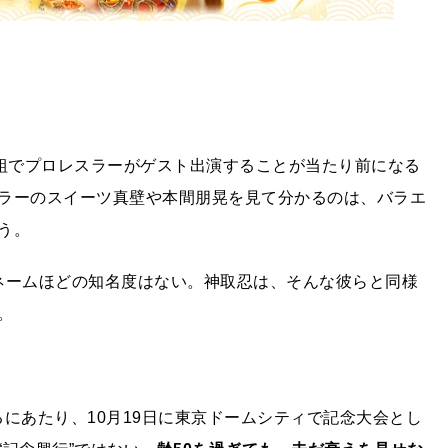
番組でプロレスラーがゲスト出演することが当たり前になる
ラーのスイーツ真壁や本間朋晃を見て分かるのは、バラエ
う。
ネームほどの知名度はない。神取忍は、そんな彼らと同様
。
るにあたり、
10
月
19
日に東京ドームシティで記念大会とし