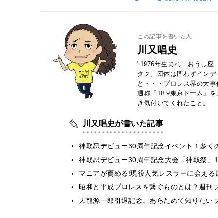
この記事を書いた人
川又唱史
"1976年生まれ おうし
タク。団体は問わずインデ
と・・・プロレス界の大事件
通称「10.9東京ドーム」
き気付いてくれたこと。
川又唱史が書いた記事
神取忍デビュー30周年記念イベント！多く
神取忍デビュー30周年記念大会「神取祭」1
マニアが薦める!現役人気レスラーに会える
昭和と平成プロレスを繋ぐものとは？週刊
天龍源一郎引退記念。あらためて知りたい