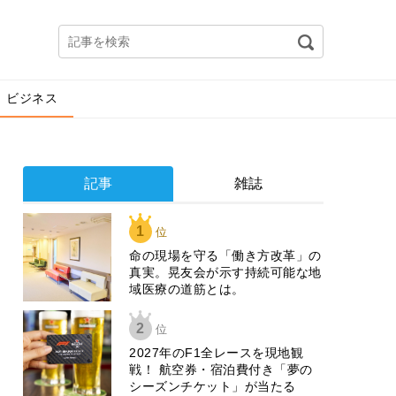
ビジネス
記事
雑誌
1
位
​命の現場を守る「働き方改革」の
真実。晃友会が示す持続可能な地
域医療の道筋とは。
2
位
2027年のF1全レースを現地観
戦！ 航空券・宿泊費付き「夢の
シーズンチケット」が当たる