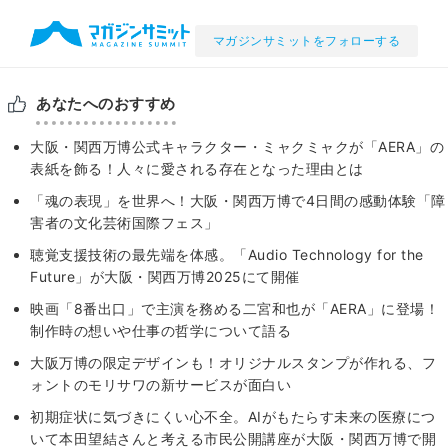
マガジンサミットをフォローする
あなたへのおすすめ
大阪・関西万博公式キャラクター・ミャクミャクが「AERA」の
表紙を飾る！人々に愛される存在となった理由とは
「魂の表現」を世界へ！大阪・関西万博で4日間の感動体験「障
害者の文化芸術国際フェス」
聴覚支援技術の最先端を体感。「Audio Technology for the
Future」が大阪・関西万博2025にて開催
映画「8番出口」で主演を務める二宮和也が「AERA」に登場！
制作時の想いや仕事の哲学について語る
大阪万博の限定デザインも！オリジナルスタンプが作れる、フ
ォントのモリサワの新サービスが面白い
初期症状に気づきにくい心不全。AIがもたらす未来の医療につ
いて本田望結さんと考える市民公開講座が大阪・関西万博で開