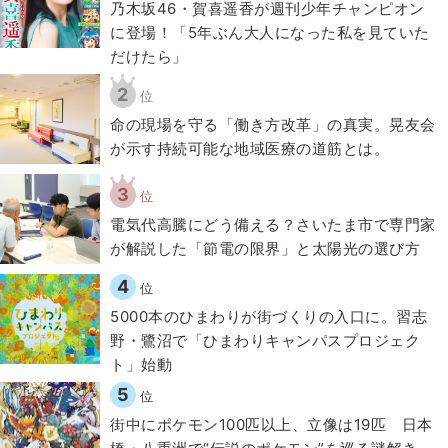
乃木坂46・賀喜遥香が週刊少年チャンピオン
に登場！「5年ぶん大人になった私を見ていた
だけたら」
2
位
​命の現場を守る「働き方改革」の真実。晃友会
が示す持続可能な地域医療の道筋とは。
3
位
電気代高騰にどう備える？さいたま市で専門家
が解説した「節電の限界」と太陽光の選び方
4
位
5000本のひまわりが街づくりの入口に。習志
野・鷺沼で「ひまわりキャンパスプロジェク
ト」始動
5
位
街中にポケモン100匹以上、立像は19匹 日本