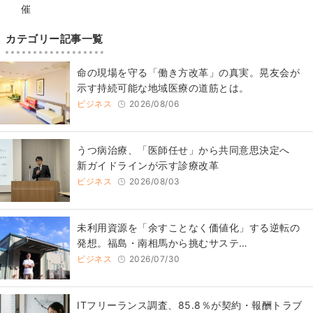
催
カテゴリー記事一覧
​命の現場を守る「働き方改革」の真実。晃友会が
示す持続可能な地域医療の道筋とは。
ビジネス
2026/08/06
うつ病治療、「医師任せ」から共同意思決定へ
新ガイドラインが示す診療改革
ビジネス
2026/08/03
​​未利用資源を「余すことなく価値化」する逆転の
発想。福島・南相馬から挑むサステ…
ビジネス
2026/07/30
ITフリーランス調査、85.8％が契約・報酬トラブ