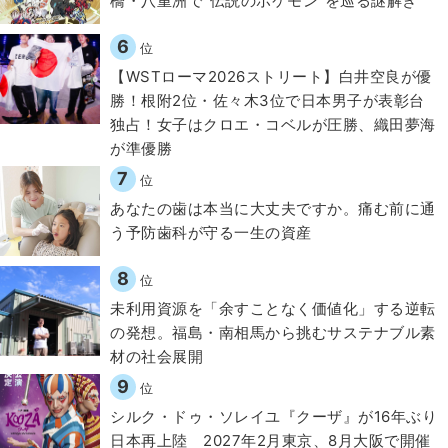
橋・八重洲で“伝説のポケモン”を巡る謎解き
6
位
【WSTローマ2026ストリート】白井空良が優
勝！根附2位・佐々木3位で日本男子が表彰台
独占！女子はクロエ・コベルが圧勝、織田夢海
が準優勝
7
位
​あなたの歯は本当に大丈夫ですか。痛む前に通
う予防歯科が守る一生の資産
8
位
​​未利用資源を「余すことなく価値化」する逆転
の発想。福島・南相馬から挑むサステナブル素
材の社会展開​
9
位
シルク・ドゥ・ソレイユ『クーザ』が16年ぶり
日本再上陸 2027年2月東京、8月大阪で開催