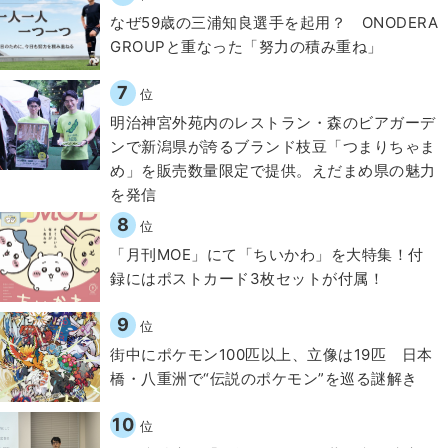
なぜ59歳の三浦知良選手を起用？ ONODERA
GROUPと重なった「努力の積み重ね」
7
位
明治神宮外苑内のレストラン・森のビアガーデ
ンで新潟県が誇るブランド枝豆「つまりちゃま
め」を販売数量限定で提供。えだまめ県の魅力
を発信
8
位
「月刊MOE」にて「ちいかわ」を大特集！付
録にはポストカード3枚セットが付属！
9
位
街中にポケモン100匹以上、立像は19匹 日本
橋・八重洲で“伝説のポケモン”を巡る謎解き
10
位