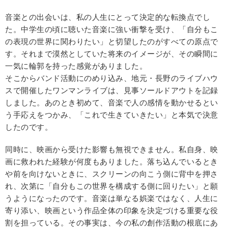
音楽との出会いは、私の人生にとって決定的な転換点でし
た。中学生の頃に聴いた音楽に強い衝撃を受け、「自分もこ
の表現の世界に関わりたい」と切望したのがすべての原点で
す。それまで漠然としていた将来のイメージが、その瞬間に
一気に輪郭を持った感覚がありました。
そこからバンド活動にのめり込み、地元・長野のライブハウ
スで開催したワンマンライブは、見事ソールドアウトを記録
しました。あのとき初めて、音楽で人の感情を動かせるとい
う手応えをつかみ、「これで生きていきたい」と本気で決意
したのです。
同時に、映画から受けた影響も無視できません。私自身、映
画に救われた経験が何度もありました。落ち込んでいるとき
や前を向けないときに、スクリーンの向こう側に背中を押さ
れ、次第に「自分もこの世界を構成する側に回りたい」と願
うようになったのです。音楽は単なる娯楽ではなく、人生に
寄り添い、映画という作品全体の印象を決定づける重要な役
割を担っている。その事実は、今の私の創作活動の根底にあ