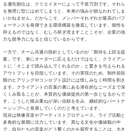
る優先順位は、クリエイターによって千差万別です。それら
を無理に型にはめてしまうと、本来の強みが損なわれてしま
いかねません。だからこそ、メンバーそれぞれが最高のパフ
ォーマンスを発揮できる環境構築を徹底しています。個性を
抑えるのではなく、むしろ研ぎ澄ますことこそが、企業の強
力な競争力になると信じているからです。
一方で、チーム共通の指針としているのが「期待を上回る提
案」です。単にオーダーに応えるだけではなく、クライアン
トに「そこまで踏み込んでくれるのか」と驚きを与えられる
アウトプットを目指しています。その実現のため、制作前段
階のヒアリングやコンセプト設計には惜しみなく時間を割き
ます。クライアントの言葉の裏にある潜在的なニーズまで深
くくみ取ることが、本質的な価値提供の第一歩となるからで
す。こうした積み重ねが深い信頼を生み、継続的なパートナ
ーシップへと発展していくのだと考えています。
現在は映像音楽やアーティストプロデュース、ライブ活動と
多角的な展開に注力しています。異なる文化や価値観の中
で、自分たちの音楽がどう響くのかを探究することは、大き