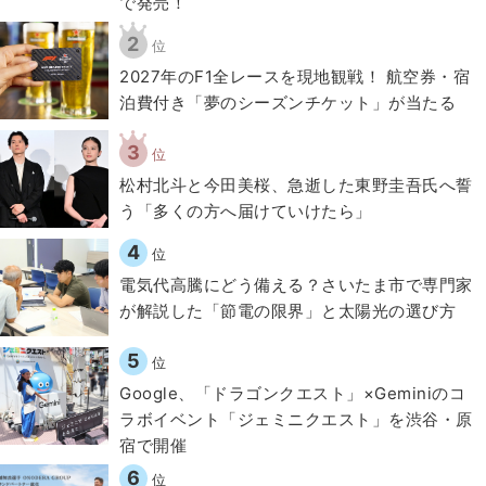
で発売！
2
位
2027年のF1全レースを現地観戦！ 航空券・宿
泊費付き「夢のシーズンチケット」が当たる
3
位
松村北斗と今田美桜、急逝した東野圭吾氏へ誓
う「多くの方へ届けていけたら」
4
位
電気代高騰にどう備える？さいたま市で専門家
が解説した「節電の限界」と太陽光の選び方
5
位
Google、「ドラゴンクエスト」×Geminiのコ
ラボイベント「ジェミニクエスト」を渋谷・原
宿で開催
6
位