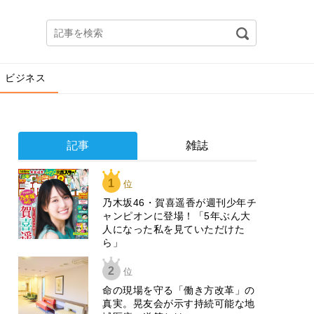
ビジネス
記事
雑誌
1
位
乃木坂46・賀喜遥香が週刊少年チ
ャンピオンに登場！「5年ぶん大
人になった私を見ていただけた
ら」
2
位
​命の現場を守る「働き方改革」の
真実。晃友会が示す持続可能な地