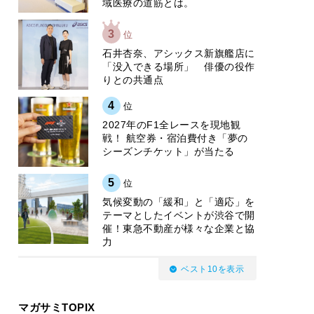
域医療の道筋とは。
3
位
石井杏奈、アシックス新旗艦店に
「没入できる場所」 俳優の役作
りとの共通点
4
位
2027年のF1全レースを現地観
戦！ 航空券・宿泊費付き「夢の
シーズンチケット」が当たる
5
位
気候変動の「緩和」と「適応」を
テーマとしたイベントが渋谷で開
催！東急不動産が様々な企業と協
力
ベスト10を表示
マガサミTOPIX