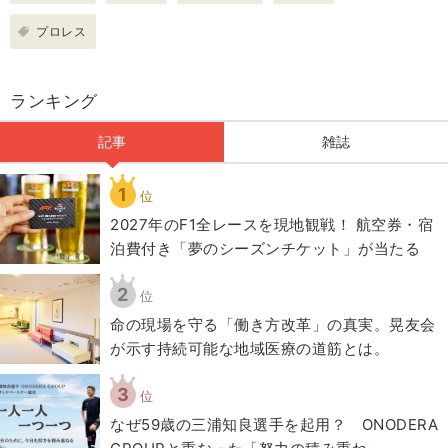
プロレス
ランキング
記事
雑誌
1
位
2027年のF1全レースを現地観戦！ 航空券・宿
泊費付き「夢のシーズンチケット」が当たる
2
位
​命の現場を守る「働き方改革」の真実。晃友会
が示す持続可能な地域医療の道筋とは。
3
位
なぜ59歳の三浦知良選手を起用？ ONODERA