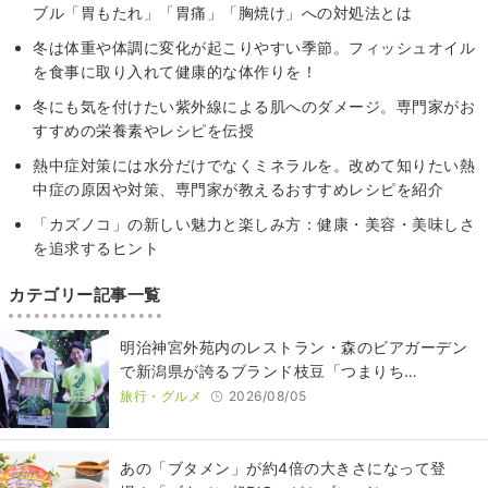
ブル「胃もたれ」「胃痛」「胸焼け」への対処法とは
冬は体重や体調に変化が起こりやすい季節。フィッシュオイル
を食事に取り入れて健康的な体作りを！
冬にも気を付けたい紫外線による肌へのダメージ。専門家がお
すすめの栄養素やレシピを伝授
熱中症対策には水分だけでなくミネラルを。改めて知りたい熱
中症の原因や対策、専門家が教えるおすすめレシピを紹介
「カズノコ」の新しい魅力と楽しみ方：健康・美容・美味しさ
を追求するヒント
カテゴリー記事一覧
明治神宮外苑内のレストラン・森のビアガーデン
で新潟県が誇るブランド枝豆「つまりち…
旅行・グルメ
2026/08/05
あの「ブタメン」が約4倍の大きさになって登