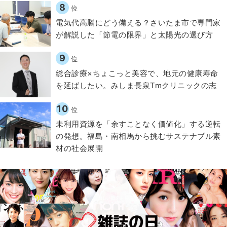
8
位
電気代高騰にどう備える？さいたま市で専門家
が解説した「節電の限界」と太陽光の選び方
9
位
総合診療×ちょこっと美容で、地元の健康寿命
を延ばしたい。みしま長泉Tmクリニックの志
10
位
​​未利用資源を「余すことなく価値化」する逆転
の発想。福島・南相馬から挑むサステナブル素
材の社会展開​