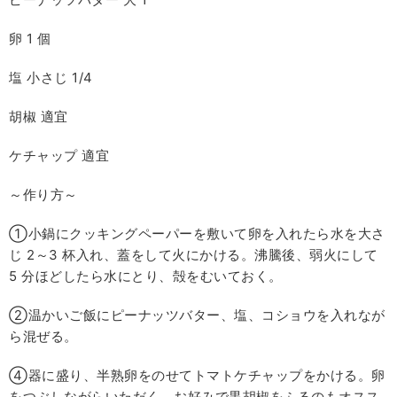
卵 1 個
塩 小さじ 1/4
胡椒 適宜
ケチャップ 適宜
～作り方～
①小鍋にクッキングペーパーを敷いて卵を入れたら水を大さ
じ 2～3 杯入れ、蓋をして火にかける。沸騰後、弱火にして
5 分ほどしたら水にとり、殻をむいておく。
②温かいご飯にピーナッツバター、塩、コショウを入れなが
ら混ぜる。
④器に盛り、半熟卵をのせてトマトケチャップをかける。卵
をつぶしながらいただく。お好みで黒胡椒をふるのもオスス