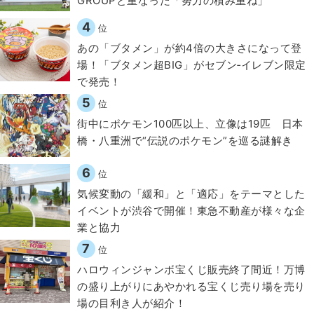
GROUPと重なった「努力の積み重ね」
4
位
あの「ブタメン」が約4倍の大きさになって登
場！「ブタメン超BIG」がセブン‐イレブン限定
で発売！
5
位
街中にポケモン100匹以上、立像は19匹 日本
橋・八重洲で“伝説のポケモン”を巡る謎解き
6
位
気候変動の「緩和」と「適応」をテーマとした
イベントが渋谷で開催！東急不動産が様々な企
業と協力
7
位
ハロウィンジャンボ宝くじ販売終了間近！万博
の盛り上がりにあやかれる宝くじ売り場を売り
場の目利き人が紹介！