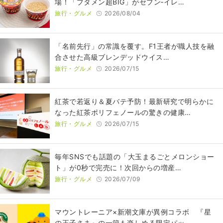
場！「ブタメン超BIG」がセブン‐イレ…
旅行・グルメ
2026/08/04
​​「名前先行」の常識を覆す。F1王者が職人技を融
合させた高級ブレンデッドウイス…
旅行・グルメ
2026/07/15
紅茶で若返り＆夏バテ予防！最新研究で明らかに
なった紅茶ポリフェノールの驚きの健康…
旅行・グルメ
2026/07/15
毎年SNSでも話題の「大玉まるごとメロンショー
ト」が0秒で完売に！次回からの増産…
旅行・グルメ
2026/07/09
マウントレーニア×新潮文庫が異例コラボ 『星
の王子さま』の一節も楽しめる限定パッ…