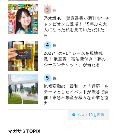
3
位
乃木坂46・賀喜遥香が週刊少年チ
ャンピオンに登場！「5年ぶん大
人になった私を見ていただけた
ら」
4
位
2027年のF1全レースを現地観
戦！ 航空券・宿泊費付き「夢の
シーズンチケット」が当たる
5
位
気候変動の「緩和」と「適応」を
テーマとしたイベントが渋谷で開
催！東急不動産が様々な企業と協
力
ベスト10を表示
マガサミTOPIX