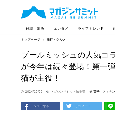
雑誌・出版
エンタメ
ライフトレンド
トップページ
旅行・グルメ
ブールミッシュの人気コラボ「
が今年は続々登場！第一
猫が主役！
2024/10/09
マガジンサミット編集部
菓子
フィナ
シェアする
リツィート