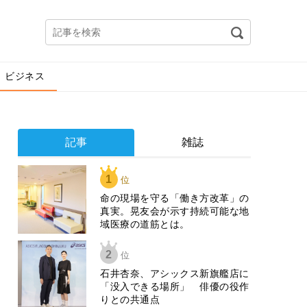
ビジネス
記事
雑誌
1
位
​命の現場を守る「働き方改革」の
真実。晃友会が示す持続可能な地
域医療の道筋とは。
2
位
石井杏奈、アシックス新旗艦店に
「没入できる場所」 俳優の役作
りとの共通点