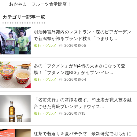
おかやま・フルーツ食堂開店！
カテゴリー記事一覧
明治神宮外苑内のレストラン・森のビアガーデン
で新潟県が誇るブランド枝豆「つまりち…
旅行・グルメ
2026/08/05
あの「ブタメン」が約4倍の大きさになって登
場！「ブタメン超BIG」がセブン‐イレ…
旅行・グルメ
2026/08/04
​​「名前先行」の常識を覆す。F1王者が職人技を融
合させた高級ブレンデッドウイス…
旅行・グルメ
2026/07/15
紅茶で若返り＆夏バテ予防！最新研究で明らかに