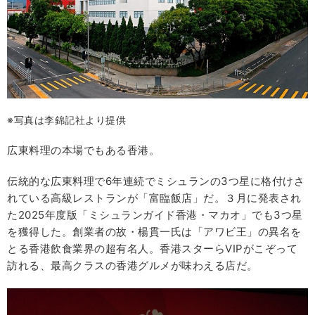
※写真は李錦記社より提供
広東料理の本場でもある香港。
伝統的な広東料理で6年連続でミシュランの3つ星に格付けさ
れている高級レストランが「富臨飯店」だ。３月に発表され
た2025年度版「ミシュランガイド香港・マカオ」でも3つ星
を獲得した。創業者の故・楊貫一氏は「アワビ王」の異名を
とる香港飲食業界の超有名人。香港スターらVIPがこぞって
訪れる、最高クラスの香港グルメが味わえる店だ。