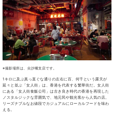
※撮影場所は、尖沙嘴支店です。
1キロに及ぶ真っ直ぐな通りの左右に百、何千という露天が
延々と並ぶ「女人街」は、香港を代表する繁華街だ。女人街
にある「女人街食飯公司」は古き良き時代の香港を再現した
ノスタルジックな雰囲気で、地元民や観光客から人気の店。
リーズナブルなお値段でカジュアルにローカルフードを味わ
える。