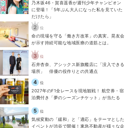
乃木坂46・賀喜遥香が週刊少年チャンピオン
に登場！「5年ぶん大人になった私を見ていた
だけたら」
2
位
​命の現場を守る「働き方改革」の真実。晃友会
が示す持続可能な地域医療の道筋とは。
3
位
石井杏奈、アシックス新旗艦店に「没入できる
場所」 俳優の役作りとの共通点
4
位
2027年のF1全レースを現地観戦！ 航空券・宿
泊費付き「夢のシーズンチケット」が当たる
5
位
気候変動の「緩和」と「適応」をテーマとした
イベントが渋谷で開催！東急不動産が様々な企