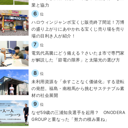
業と協力
6
位
ハロウィンジャンボ宝くじ販売終了間近！万博
の盛り上がりにあやかれる宝くじ売り場を売り
場の目利き人が紹介！
7
位
電気代高騰にどう備える？さいたま市で専門家
が解説した「節電の限界」と太陽光の選び方
8
位
​​未利用資源を「余すことなく価値化」する逆転
の発想。福島・南相馬から挑むサステナブル素
材の社会展開​
9
位
なぜ59歳の三浦知良選手を起用？ ONODERA
GROUPと重なった「努力の積み重ね」