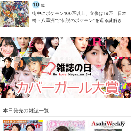
10
位
街中にポケモン100匹以上、立像は19匹 日本
橋・八重洲で“伝説のポケモン”を巡る謎解き
本日発売の雑誌一覧