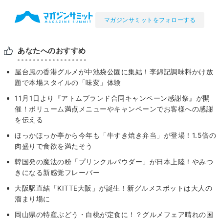
マガジンサミットをフォローする
あなたへのおすすめ
屋台風の香港グルメが中池袋公園に集結！李錦記調味料かけ放
題で本場スタイルの「味変」体験
11月1日より『アトムブランド合同キャンペーン感謝祭』が開
催！ボリューム満点メニューやキャンペーンでお客様への感謝
を伝える
ほっかほっか亭から今年も「牛すき焼き弁当」が登場！1.5倍の
肉盛りで食欲を満たそう
韓国発の魔法の粉「プリンクルパウダー」が日本上陸！やみつ
きになる新感覚フレーバー
大阪駅直結「KITTE大阪」が誕生！新グルメスポットは大人の
溜まり場に
岡山県の特産ぶどう・白桃が定食に！？グルメフェア晴れの国