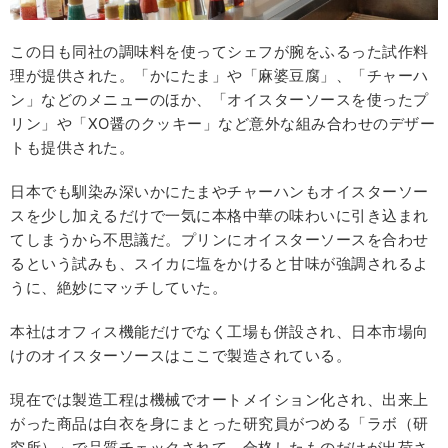
この日も同社の調味料を使ってシェフが腕をふるった試作料
理が提供された。「かにたま」や「麻婆豆腐」、「チャーハ
ン」などのメニューのほか、「オイスターソースを使ったプ
リン」や「XO醤のクッキー」など意外な組み合わせのデザー
トも提供された。
日本でも馴染み深いかにたまやチャーハンもオイスターソー
スを少し加えるだけで一気に本格中華の味わいに引き込まれ
てしまうから不思議だ。プリンにオイスターソースを合わせ
るという試みも、スイカに塩をかけると甘味が強調されるよ
うに、絶妙にマッチしていた。
本社はオフィス機能だけでなく工場も併設され、日本市場向
けのオイスターソースはここで製造されている。
現在では製造工程は機械でオートメイション化され、出来上
がった商品は白衣を身にまとった研究員がつめる「ラボ（研
究所）」で品質チェックされて、合格したものだけが出荷さ