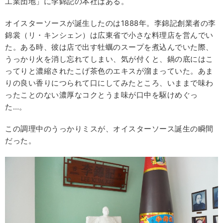
工業団地」に李錦記の本社はある。
オイスターソースが誕生したのは1888年。李錦記創業者の李
錦裳（リ・キンシェン）は広東省で小さな料理店を営んでい
た。ある時、彼は店で出す牡蠣のスープを煮込んでいた際、
うっかり火を消し忘れてしまい、気が付くと、鍋の底にはこ
ってりと濃縮されたこげ茶色のエキスが溜まっていた。あま
りの良い香りにつられて口にしてみたところ、いままで味わ
ったことのない濃厚なコクとうま味が口中を駆けめぐっ
た…。
この調理中のうっかりミスが、オイスターソース誕生の瞬間
だった。