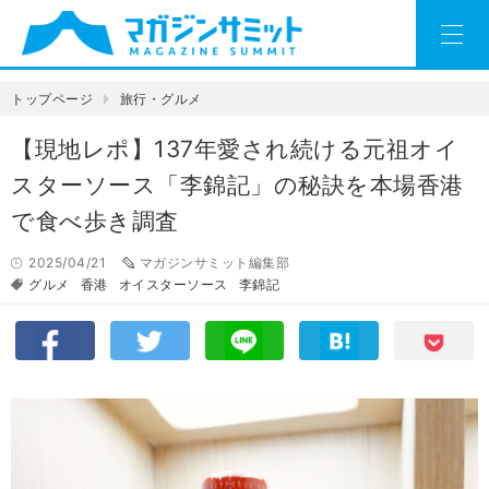
トップページ
旅行・グルメ
【現地レポ】137年愛され続ける元祖オイ
スターソース「李錦記」の秘訣を本場香港
で食べ歩き調査
2025/04/21
マガジンサミット編集部
グルメ
香港
オイスターソース
李錦記