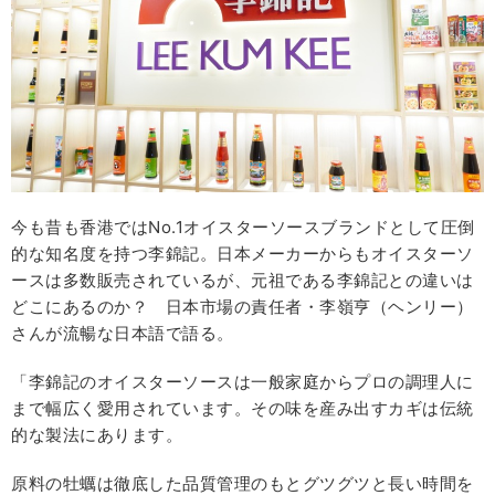
今も昔も香港ではNo.1オイスターソースブランドとして圧倒
的な知名度を持つ李錦記。日本メーカーからもオイスターソ
ースは多数販売されているが、元祖である李錦記との違いは
どこにあるのか？ 日本市場の責任者・李嶺亨（ヘンリー）
さんが流暢な日本語で語る。
「李錦記のオイスターソースは一般家庭からプロの調理人に
まで幅広く愛用されています。その味を産み出すカギは伝統
的な製法にあります。
原料の牡蠣は徹底した品質管理のもとグツグツと長い時間を