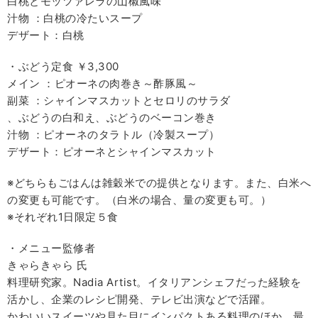
白桃とモッツァレラの山椒風味
汁物 ：白桃の冷たいスープ
デザート：白桃
・ぶどう定食 ￥3,300
メイン ：ピオーネの肉巻き～酢豚風～
副菜 ：シャインマスカットとセロリのサラダ
、ぶどうの白和え、ぶどうのベーコン巻き
汁物 ：ピオーネのタラトル（冷製スープ）
デザート：ピオーネとシャインマスカット
※どちらもごはんは雑穀米での提供となります。また、白米へ
の変更も可能です。（白米の場合、量の変更も可。）
※それぞれ1日限定５食
・メニュー監修者
きゃらきゃら 氏
料理研究家。Nadia Artist。イタリアンシェフだった経験を
活かし、企業のレシピ開発、テレビ出演などで活躍。
かわいいスイーツや見た目にインパクトある料理のほか、最