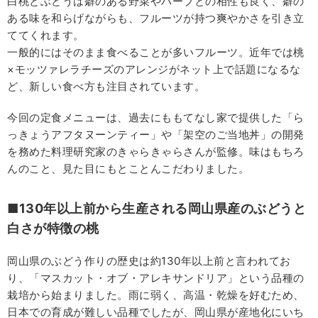
白桃とぶどうは癖のある野菜やハーブとの相性も良く、癖の
ある味を和らげながらも、フルーツが持つ爽やかさを引き立
ててくれます。
一般的にはそのまま食べることが多いフルーツ。近年では桃
×モッツァレラチーズのアレンジがネット上で話題になるな
ど、新しい食べ方も注目されています。
今回の定食メニューは、過去にももてなし家で提供した「ら
っきょうアフタヌーンティー」や「架空のご当地丼」の開発
を務めた料理研究家のきゃらきゃらさんが監修。味はもちろ
んのこと、見た目にもとことんこだわりました。
■130年以上前から生産される岡山県産のぶどうと
白さが特徴の桃
岡山県のぶどう作りの歴史は約130年以上前と言われてお
り、「マスカット・オブ・アレキサンドリア」という品種の
栽培から始まりました。雨に弱く、高温・乾燥を好むため、
日本での育成が難しい品種でしたが、岡山県が産地化にいち