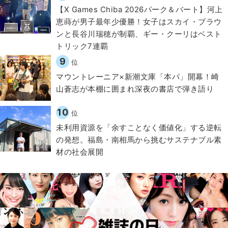
【X Games Chiba 2026パーク＆バート】河上
恵蒔が男子最年少優勝！女子はスカイ・ブラウ
ンと長谷川瑞穂が制覇、ギー・クーリはベスト
トリック7連覇
9
位
マウントレーニア×新潮文庫「本パ」開幕！崎
山蒼志が本棚に囲まれ深夜の書店で弾き語り
10
位
​​未利用資源を「余すことなく価値化」する逆転
の発想。福島・南相馬から挑むサステナブル素
材の社会展開​