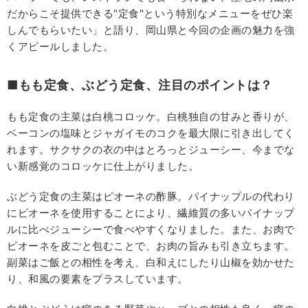
だからこそ提供できる"定食"という特別なメニューをぜひ楽
しんでもらいたい」と語り、岡山県と今回の企画の魅力を強
くアピールしました。
■もも定食、ぶどう定食、注目のポイントは？
もも定食の主菜は白桃コロッケ。白桃独自の甘みと香りが、
ベーコンの塩味とジャガイモのコクを最大限に引き出してく
れます。サクサクの衣の中はとろっとジューシー、今までな
い新感覚のコロッケに仕上がりました。
ぶどう定食の主菜はピオーネの酢豚。パイナップルの代わり
にピオーネを使用することにより、繊維質の多いパイナップ
ルに比べジューシーで食べやすくなりました。また、お肉で
ピオーネを皮ごと包むことで、お肉の旨みも引き立ちます。
副菜はご飯との相性を考え、白和えにしたり山椒を効かせた
り、和風の要素をプラスしています。