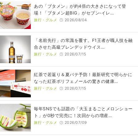
あの「ブタメン」が約4倍の大きさになって登
場！「ブタメン超BIG」がセブン‐イレ…
旅行・グルメ
2026/08/04
​​「名前先行」の常識を覆す。F1王者が職人技を融
合させた高級ブレンデッドウイス…
旅行・グルメ
2026/07/15
紅茶で若返り＆夏バテ予防！最新研究で明らかに
なった紅茶ポリフェノールの驚きの健康…
旅行・グルメ
2026/07/15
毎年SNSでも話題の「大玉まるごとメロンショー
ト」が0秒で完売に！次回からの増産…
旅行・グルメ
2026/07/09