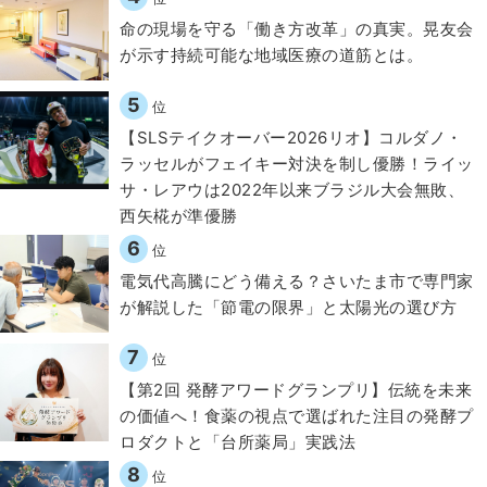
​命の現場を守る「働き方改革」の真実。晃友会
が示す持続可能な地域医療の道筋とは。
5
位
【SLSテイクオーバー2026リオ】コルダノ・
ラッセルがフェイキー対決を制し優勝！ライッ
サ・レアウは2022年以来ブラジル大会無敗、
西矢椛が準優勝
6
位
電気代高騰にどう備える？さいたま市で専門家
が解説した「節電の限界」と太陽光の選び方
7
位
【第2回 発酵アワードグランプリ】伝統を未来
の価値へ！食薬の視点で選ばれた注目の発酵プ
ロダクトと「台所薬局」実践法
8
位