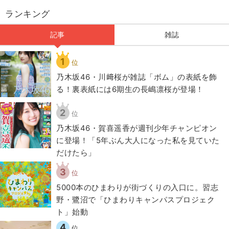
ランキング
記事
雑誌
1
位
乃木坂46・川﨑桜が雑誌「ボム」の表紙を飾
る！裏表紙には6期生の長嶋凛桜が登場！
2
位
乃木坂46・賀喜遥香が週刊少年チャンピオン
に登場！「5年ぶん大人になった私を見ていた
だけたら」
3
位
5000本のひまわりが街づくりの入口に。習志
野・鷺沼で「ひまわりキャンパスプロジェク
ト」始動
4
位