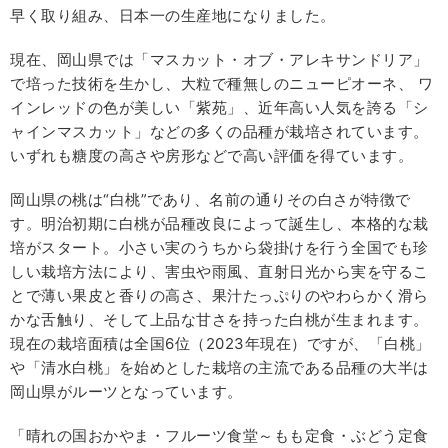
早く取り組み、日本一の生産地になりました。
現在、岡山県では「マスカット・オブ・アレキサンドリア」
で培った技術を生かし、大粒で種無しのニューピオーネ、 ワ
インレッドの色が美しい「紫苑」、近年高い人気を誇る「シ
ャインマスカット」などの多くの品種が栽培されています。
いずれも糖度の高さや房形などで高い評価を得ています。
岡山県の桃は“白桃”であり、名前の通りその白さが特徴で
す。明治初期に白桃が品種改良によって誕生し、本格的な栽
培がスタート。小さい実のうちから袋掛けを行う全国でも珍
しい栽培方法により、害虫や雨風、直射日光から実を守るこ
とで薄い果皮と香りの高さ、果汁たっぷりのやわらかく滑ら
かな舌触り、そして上品な甘さを持った白桃が生まれます。
現在の栽培面積は全国6位（2023年現在）ですが、「白桃」
や「清水白桃」を始めとした栽培の主流である品種の大半は
岡山県がルーツとなっています。
「晴れの国おかやま・フルーツ食堂～もも定食・ぶどう定食