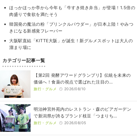
ほっかほっか亭から今年も「牛すき焼き弁当」が登場！1.5倍の
肉盛りで食欲を満たそう
韓国発の魔法の粉「プリンクルパウダー」が日本上陸！やみつ
きになる新感覚フレーバー
大阪駅直結「KITTE大阪」が誕生！新グルメスポットは大人の
溜まり場に
カテゴリー記事一覧
【第2回 発酵アワードグランプリ】伝統を未来の
価値へ！食薬の視点で選ばれた注目の…
旅行・グルメ
2026/08/10
明治神宮外苑内のレストラン・森のビアガーデン
で新潟県が誇るブランド枝豆「つまりち…
旅行・グルメ
2026/08/05