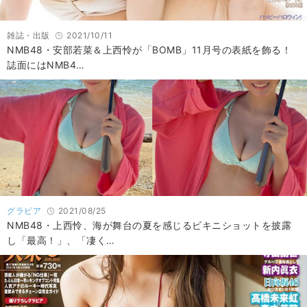
雑誌・出版
2021/10/11
NMB48・安部若菜＆上西怜が「BOMB」11月号の表紙を飾る！
誌面にはNMB4…
グラビア
2021/08/25
NMB48・上西怜、海が舞台の夏を感じるビキニショットを披露
し「最高！」、「凄く…