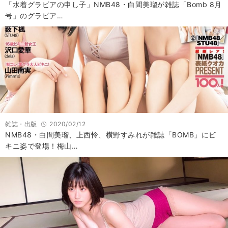
「水着グラビアの申し子」NMB48・白間美瑠が雑誌「Bomb 8月
号」のグラビア…
雑誌・出版
2020/02/12
NMB48・白間美瑠、上西怜、横野すみれが雑誌「BOMB」にビ
キニ姿で登場！梅山…