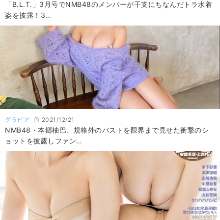
「B.L.T.」3月号でNMB48のメンバーが干支にちなんだトラ水着
姿を披露！3…
グラビア
2021/12/21
NMB48・本郷柚巴、規格外のバストを限界まで見せた衝撃のシ
ョットを披露しファン…