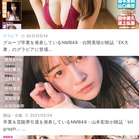
グラビア
2021/05/14
グループ卒業を発表しているNMB48・白間美瑠が雑誌「EX大
衆」のグラビアに登場…
雑誌・出版
2021/02/24
卒業＆芸能界引退を発表しているNMB48・山本彩加が雑誌「blt
graph.」…