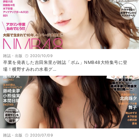
雑誌・出版
2020/10/09
卒業を発表した吉田朱里が雑誌「ボム」NMB48大特集号に登
場！横野すみれの水着グ…
雑誌・出版
2020/07/09