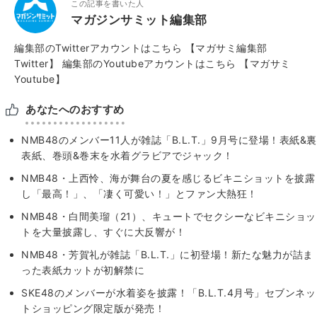
この記事を書いた人
マガジンサミット編集部
編集部のTwitterアカウントはこちら
【マガサミ編集部
Twitter】
編集部のYoutubeアカウントはこちら
【マガサミ
Youtube】
あなたへのおすすめ
NMB48のメンバー11人が雑誌「B.L.T.」9月号に登場！表紙&裏
表紙、巻頭&巻末を水着グラビアでジャック！
NMB48・上西怜、海が舞台の夏を感じるビキニショットを披露
し「最高！」、「凄く可愛い！」とファン大熱狂！
NMB48・白間美瑠（21）、キュートでセクシーなビキニショッ
トを大量披露し、すぐに大反響が！
NMB48・芳賀礼が雑誌「B.L.T.」に初登場！新たな魅力が詰ま
った表紙カットが初解禁に
SKE48のメンバーが水着姿を披露！「B.L.T.4月号」セブンネッ
トショッピング限定版が発売！