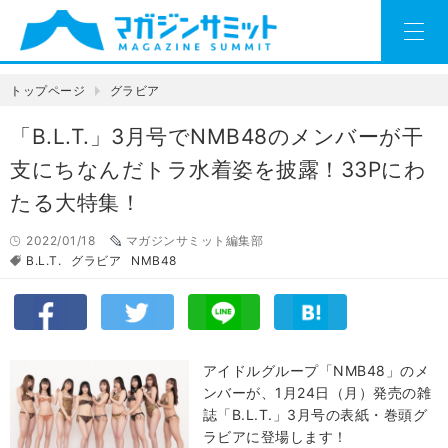
トップページ
グラビア
「B.L.T.」3月号でNMB48のメンバーが干
支にちなんだトラ水着姿を披露！33Pにわ
たる大特集！
2022/01/18
マガジンサミット編集部
B.L.T.
グラビア
NMB48
アイドルグループ「NMB48」のメ
ンバーが、1月24日（月）発売の雑
誌「B.L.T.」3月号の表紙・巻頭グ
ラビアに登場します！