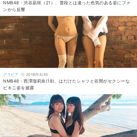
NMB48・渋谷凪咲（21）、普段とは違った色気のある姿にファ
ンから反響
グラビア
2018/03/30
NMB48・西澤瑠莉奈(18)、はだけたシャツと谷間がセクシーな
ビキニ姿を披露