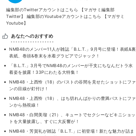
編集部のTwitterアカウントはこちら
【マガサミ編集部
Twitter】
編集部のYoutubeアカウントはこちら
【マガサミ
Youtube】
あなたへのおすすめ
NMB48のメンバー11人が雑誌「B.L.T.」9月号に登場！表紙&裏
表紙、巻頭&巻末を水着グラビアでジャック！
「B.L.T.」3月号でNMB48のメンバーが干支にちなんだトラ水
着姿を披露！33Pにわたる大特集！
NMB48・上西怜（18）のバストの谷間を見せたショットにファ
ンの目線が釘付け！
NMB48・上西怜（18）、はち切れんばかりの豊満バストにファ
ンから熱視線！
NMB48・白間美瑠（21）、キュートでセクシーなビキニショッ
トを大量披露し、すぐに大反響が！
NMB48・芳賀礼が雑誌「B.L.T.」に初登場！新たな魅力が詰ま