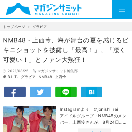
トップページ
グラビア
NMB48・上西怜、海が舞台の夏を感じるビ
キニショットを披露し「最高！」、「凄く
可愛い！」とファン大熱狂！
2021/08/25
マガジンサミット編集部
B.L.T.
グラビア
NMB48
上西怜
Instagramより ＠jonishi_rei
アイドルグループ・NMB48のメン
バー、上西怜さんが、8月24日……