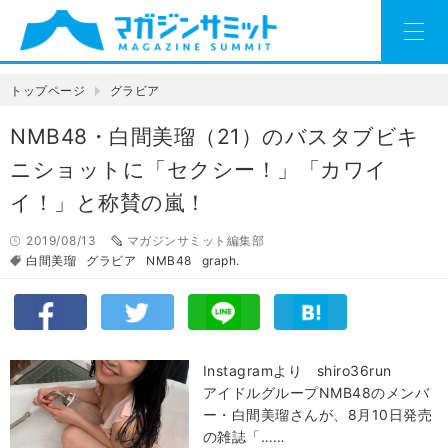
トップページ
グラビア
NMB48・白間美瑠（21）のバスタブビキ
ニショットに「セクシー！」「カワイ
イ！」と称賛の嵐！
2019/08/13
マガジンサミット編集部
白間美瑠
グラビア
NMB48
graph.
Instagramより shiro36run
アイドルグループNMB48のメンバ
ー・白間美瑠さんが、8月10日発売
の雑誌「……