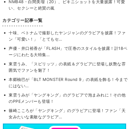
NMB48・白間美瑠（20）、ビキニショットを大量披露！可愛
い、セクシーと絶賛の嵐
カテゴリー記事一覧
十味、ベトナムで撮影したヤンジャンのグラビアを披露！ファ
ン「可愛い！」「とてもセ…
声優・井口裕香が「FLASH」で圧巻のスタイルを披露！計18ペ
ージにわたる大特集…
東雲うみ、「スピリッツ」の表紙＆グラビアに登場し妖艶な雰
囲気でファンを魅了！
本郷柚巴が「BLT MONSTER Round 9」の表紙を飾る！今まで
にはない…
東雲うみが「ヤングキング」のグラビアで泡まみれに！その他
のPPEメンバーも登場！
篠崎こころが「ヤングキング」のグラビアに登場！ファン「天
女みたいな素敵なグラビア…