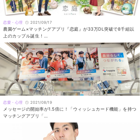
恋愛・心理
2021/09/17
農園ゲーム×マッチングアプリ『恋庭』が33万DL突破で8千組以
上のカップル誕生！…
恋愛・心理
2021/08/19
メッセージの開始率が1.5倍に！「ウィッシュカード機能」を持つ
マッチングアプリ「…