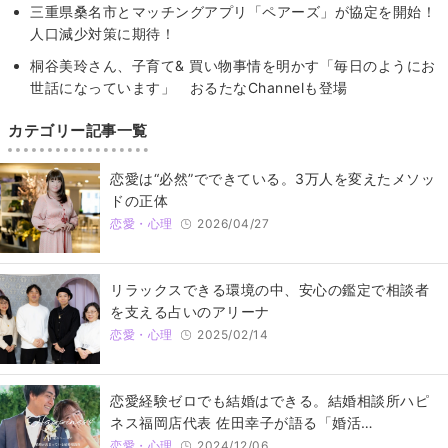
三重県桑名市とマッチングアプリ「ペアーズ」が協定を開始！
人口減少対策に期待！
桐谷美玲さん、子育て& 買い物事情を明かす「毎日のようにお
世話になっています」 おるたなChannelも登場
カテゴリー記事一覧
恋愛は“必然”でできている。3万人を変えたメソッ
ドの正体
恋愛・心理
2026/04/27
リラックスできる環境の中、安心の鑑定で相談者
を支える占いのアリーナ
恋愛・心理
2025/02/14
恋愛経験ゼロでも結婚はできる。結婚相談所ハピ
ネス福岡店代表 佐田幸子が語る「婚活…
恋愛・心理
2024/12/06