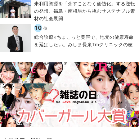
​​未利用資源を「余すことなく価値化」する逆転
の発想。福島・南相馬から挑むサステナブル素
材の社会展開​
10
位
総合診療×ちょこっと美容で、地元の健康寿命
を延ばしたい。みしま長泉Tmクリニックの志