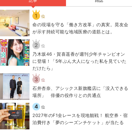
記事
雑誌
1
位
​命の現場を守る「働き方改革」の真実。晃友会
が示す持続可能な地域医療の道筋とは。
2
位
乃木坂46・賀喜遥香が週刊少年チャンピオン
に登場！「5年ぶん大人になった私を見ていた
だけたら」
3
位
石井杏奈、アシックス新旗艦店に「没入できる
場所」 俳優の役作りとの共通点
4
位
2027年のF1全レースを現地観戦！ 航空券・宿
泊費付き「夢のシーズンチケット」が当たる