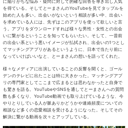
に陥りがちな悩み・疑問に対して的確な回答を導き出し人気
を得ている。そしてとーまさんのYouTubeを見てタップルを
始めた人も多い。出会いがないという相談が多い中、出会い
を求めている人には、先ずはこのアプリを使って欲しいと言
う。アプリをダウンロードすれば様々な男性・女性との出会
いに繋がるということを知ってもらいたい。そして、一昔前
の出会い系という悪いイメージが払拭され、出会いの1つとし
てマッチングアプリがあるというように、日本で当たり前に
なっていけばいいなと、とーまさんの想いを語ってくれた。
様々なメディアに出演していることの反響を聞くと、ゴール
デンのテレビに出たことは特に大きかった。マッチングアプ
リの専門家としてここまで広まるとは思わなかったと自身で
も驚きを語る。YouTubeやSNSを通してとーまさんへの質問
数も多くなり、YouTube動画でも取り上げているような、今
やりとりしている人が脈ありかどうかや連絡頻度についての
相談など多くの恋愛相談を受けるようになった。そしてその
解決に繋がる動画を次々とアップしている。