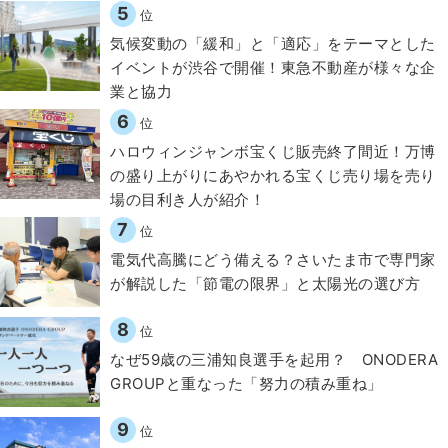
5
位
気候変動の「緩和」と「適応」をテーマとした
イベントが渋谷で開催！東急不動産が様々な企
業と協力
6
位
ハロウィンジャンボ宝くじ販売終了間近！万博
の盛り上がりにあやかれる宝くじ売り場を売り
場の目利き人が紹介！
7
位
電気代高騰にどう備える？さいたま市で専門家
が解説した「節電の限界」と太陽光の選び方
8
位
なぜ59歳の三浦知良選手を起用？ ONODERA
GROUPと重なった「努力の積み重ね」
9
位