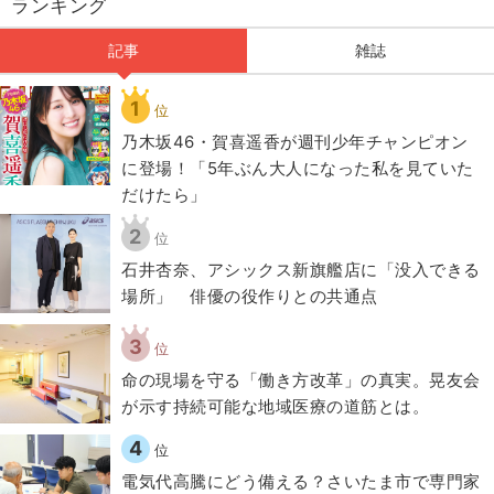
ランキング
記事
雑誌
1
位
乃木坂46・賀喜遥香が週刊少年チャンピオン
に登場！「5年ぶん大人になった私を見ていた
だけたら」
2
位
石井杏奈、アシックス新旗艦店に「没入できる
場所」 俳優の役作りとの共通点
3
位
​命の現場を守る「働き方改革」の真実。晃友会
が示す持続可能な地域医療の道筋とは。
4
位
電気代高騰にどう備える？さいたま市で専門家