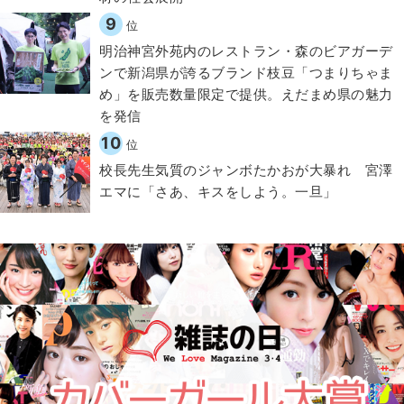
9
位
明治神宮外苑内のレストラン・森のビアガーデ
ンで新潟県が誇るブランド枝豆「つまりちゃま
め」を販売数量限定で提供。えだまめ県の魅力
を発信
10
位
校長先生気質のジャンボたかおが大暴れ 宮澤
エマに「さあ、キスをしよう。一旦」