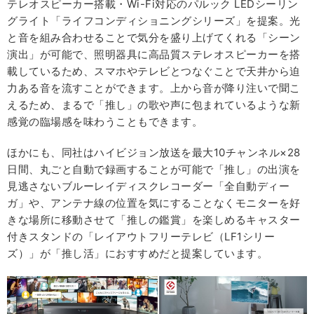
テレオスピーカー搭載・Wi-Fi対応のパルック LEDシーリン
グライト「ライフコンディショニングシリーズ」を提案。光
と音を組み合わせることで気分を盛り上げてくれる「シーン
演出」が可能で、照明器具に高品質ステレオスピーカーを搭
載しているため、スマホやテレビとつなぐことで天井から迫
力ある音を流すことができます。上から音が降り注いで聞こ
えるため、まるで「推し」の歌や声に包まれているような新
感覚の臨場感を味わうこともできます。
ほかにも、同社はハイビジョン放送を最大10チャンネル×28
日間、丸ごと自動で録画することが可能で「推し」の出演を
見逃さないブルーレイディスクレコーダー「全自動ディー
ガ」や、アンテナ線の位置を気にすることなくモニターを好
きな場所に移動させて「推しの鑑賞」を楽しめるキャスター
付きスタンドの「レイアウトフリーテレビ（LF1シリー
ズ）」が「推し活」におすすめだと提案しています。