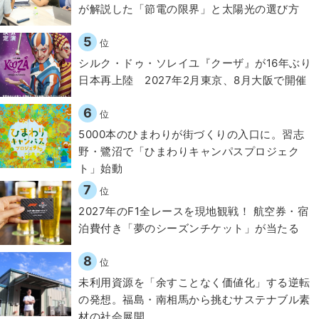
が解説した「節電の限界」と太陽光の選び方
5
位
シルク・ドゥ・ソレイユ『クーザ』が16年ぶり
日本再上陸 2027年2月東京、8月大阪で開催
6
位
5000本のひまわりが街づくりの入口に。習志
野・鷺沼で「ひまわりキャンパスプロジェク
ト」始動
7
位
2027年のF1全レースを現地観戦！ 航空券・宿
泊費付き「夢のシーズンチケット」が当たる
8
位
​​未利用資源を「余すことなく価値化」する逆転
の発想。福島・南相馬から挑むサステナブル素
材の社会展開​