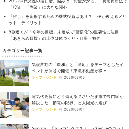
20～30代女性の推し活、悩みは「お金かかる」…費用捻出法で
「投資」「副業」に大きな関心
『推し』を応援するための株式投資はあり？ FPが教えるメリ
ット・デメリット
8割近くが「今年の目標」未達成で“習慣化”の重要性に注目！
「あきらめ目標」の上位は体づくり・仕事・勉強
カテゴリー記事一覧
気候変動の「緩和」と「適応」をテーマとしたイ
ベントが渋谷で開催！東急不動産が様々…
ライフトレンド
2026/08/05
電気代高騰にどう備える？さいたま市で専門家が
解説した「節電の限界」と太陽光の選び…
ライフトレンド
2026/08/04
Google、「ドラゴンクエスト」×Geminiのコラボ