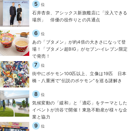
5
位
石井杏奈、アシックス新旗艦店に「没入できる
場所」 俳優の役作りとの共通点
6
位
あの「ブタメン」が約4倍の大きさになって登
場！「ブタメン超BIG」がセブン‐イレブン限定
で発売！
7
位
街中にポケモン100匹以上、立像は19匹 日本
橋・八重洲で“伝説のポケモン”を巡る謎解き
8
位
気候変動の「緩和」と「適応」をテーマとした
イベントが渋谷で開催！東急不動産が様々な企
業と協力
9
位