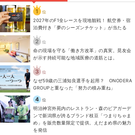
1
位
2027年のF1全レースを現地観戦！ 航空券・宿
泊費付き「夢のシーズンチケット」が当たる
2
位
​命の現場を守る「働き方改革」の真実。晃友会
が示す持続可能な地域医療の道筋とは。
3
位
なぜ59歳の三浦知良選手を起用？ ONODERA
GROUPと重なった「努力の積み重ね」
4
位
明治神宮外苑内のレストラン・森のビアガーデ
ンで新潟県が誇るブランド枝豆「つまりちゃま
め」を販売数量限定で提供。えだまめ県の魅力
を発信