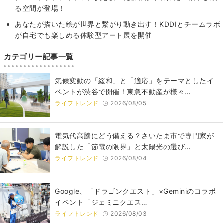
る空間が登場！
あなたが描いた絵が世界と繋がり動き出す！KDDIとチームラボ
が自宅でも楽しめる体験型アート展を開催
カテゴリー記事一覧
気候変動の「緩和」と「適応」をテーマとしたイ
ベントが渋谷で開催！東急不動産が様々…
ライフトレンド
2026/08/05
電気代高騰にどう備える？さいたま市で専門家が
解説した「節電の限界」と太陽光の選び…
ライフトレンド
2026/08/04
Google、「ドラゴンクエスト」×Geminiのコラボ
イベント「ジェミニクエス…
ライフトレンド
2026/08/03