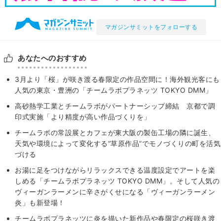
マガジンサミットをフォローする
あなたへのおすすめ
3月より「桜」が咲き渡る春限定の作品空間に！海外観光客にも
人気の東京・豊洲の「チームラボプラネッツ TOKYO DMM」
高砂熱学工業とチームラボがパートナーシップ締結 京都で調
印式実施「より精度が高い作品づくりを」
チームラボの常設展とカフェが東大阪の製缶工場の隣に誕生、
天気や環境によって変化する“草原作品”でモノづくりの町を活気
づける
お湯に足をつけながらリラックスできる温度設定でアートを楽
しめる「チームラボプラネッツ TOKYO DMM」。そして人気の
ヴィーガンラーメンに辛さがくせになる「ヴィーガンラーメン
炎」も新登場！
チームラボプラネッツに炎を描いた新作品や春限定の桜咲き渡