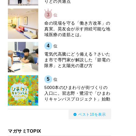
りとの共通点
3
位
​命の現場を守る「働き方改革」の
真実。晃友会が示す持続可能な地
域医療の道筋とは。
4
位
電気代高騰にどう備える？さいた
ま市で専門家が解説した「節電の
限界」と太陽光の選び方
5
位
5000本のひまわりが街づくりの
入口に。習志野・鷺沼で「ひまわ
りキャンパスプロジェクト」始動
ベスト10を表示
マガサミTOPIX