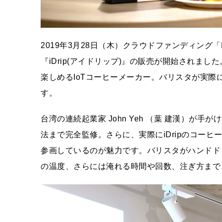
2019年3月28日（木）クラウドファンディング
『iDrip(アイドリップ)』の販売が開始されまし
楽しめるIoTコーヒーメーカー。バリスタが実
す。
台湾の連続起業家 John Yeh （葉 建漢）が手
法まで完全監修。さらに、実際にiDripのコー
参画しているのが魅力です。バリスタがハンドド
の温度、さらには淹れる時間や回数、注ぎ方まで