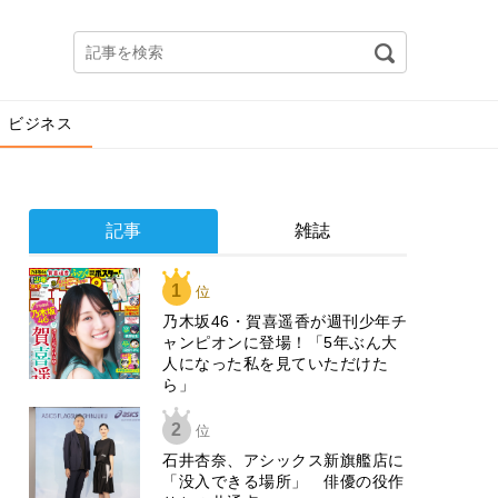
ビジネス
記事
雑誌
1
位
乃木坂46・賀喜遥香が週刊少年チ
ャンピオンに登場！「5年ぶん大
人になった私を見ていただけた
ら」
2
位
石井杏奈、アシックス新旗艦店に
「没入できる場所」 俳優の役作