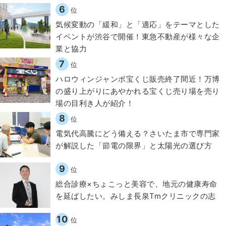
6
位
気候変動の「緩和」と「適応」をテーマとした
イベントが渋谷で開催！東急不動産が様々な企
業と協力
7
位
ハロウィンジャンボ宝くじ販売終了間近！万博
の盛り上がりにあやかれる宝くじ売り場を売り
場の目利き人が紹介！
8
位
電気代高騰にどう備える？さいたま市で専門家
が解説した「節電の限界」と太陽光の選び方
9
位
総合診療×ちょこっと美容で、地元の健康寿命
を延ばしたい。みしま長泉Tmクリニックの志
10
位