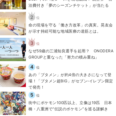
泊費付き「夢のシーズンチケット」が当たる
2
位
​命の現場を守る「働き方改革」の真実。晃友会
が示す持続可能な地域医療の道筋とは。
3
位
なぜ59歳の三浦知良選手を起用？ ONODERA
GROUPと重なった「努力の積み重ね」
4
位
あの「ブタメン」が約4倍の大きさになって登
場！「ブタメン超BIG」がセブン‐イレブン限定
で発売！
5
位
街中にポケモン100匹以上、立像は19匹 日本
橋・八重洲で“伝説のポケモン”を巡る謎解き