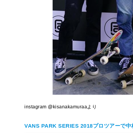
instagram @kisanakamuraaより
VANS PARK SERIES 2018プロツア