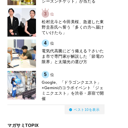
シーズンチケット」が当たる
3
位
松村北斗と今田美桜、急逝した東
野圭吾氏へ誓う「多くの方へ届け
ていけたら」
4
位
電気代高騰にどう備える？さいた
ま市で専門家が解説した「節電の
限界」と太陽光の選び方
5
位
Google、「ドラゴンクエスト」
×Geminiのコラボイベント「ジェ
ミニクエスト」を渋谷・原宿で開
催
ベスト10を表示
マガサミTOPIX