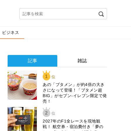
ビジネス
記事
雑誌
1
位
あの「ブタメン」が約4倍の大き
さになって登場！「ブタメン超
BIG」がセブン‐イレブン限定で発
売！
2
位
2027年のF1全レースを現地観
戦！ 航空券・宿泊費付き「夢の