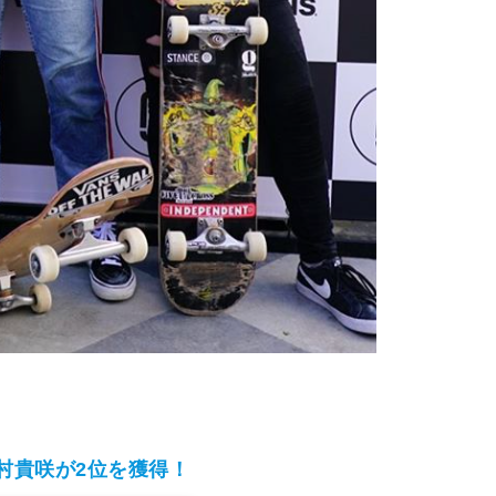
ーで中村貴咲が2位を獲得！