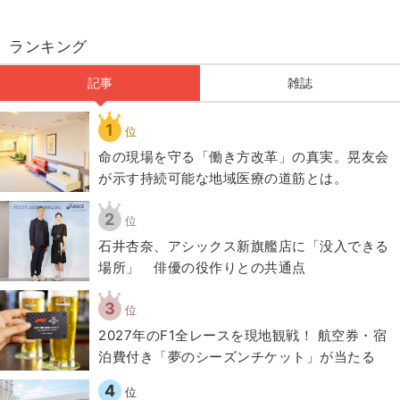
ランキング
記事
雑誌
1
位
​命の現場を守る「働き方改革」の真実。晃友会
が示す持続可能な地域医療の道筋とは。
2
位
石井杏奈、アシックス新旗艦店に「没入できる
場所」 俳優の役作りとの共通点
3
位
2027年のF1全レースを現地観戦！ 航空券・宿
泊費付き「夢のシーズンチケット」が当たる
4
位