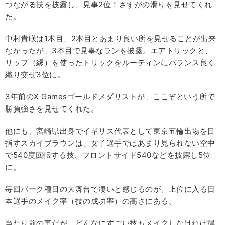
つながる技を披露し、見事2位！さすがの滑りを見せてくれ
た。
中村貴咲は1本目、2本目とあまり良い所を見せることが出来
なかったが、3本目で見事なランを披露。エアトリックと、
リップ（縁）を使ったトリックをルーティンにバランス良く
織り交ぜ3位に。
3年前のX Gamesゴールドメダリストが、ここぞという所で
勝負強さを見せてくれた。
他にも、宮崎県出身でイギリス代表として東京五輪出場を目
指すスカイブラウンは、女子選手ではあまり見られない空中
で540度回転する技、フロントサイド540などを披露し5位
に。
毎回パーク種目の大舞台で凄いと感じるのが、上位に入る日
本選手のメイク率（技の成功率）の高さにある。
当たり前の事だが、どんなにすごい技もメイクしなければ得