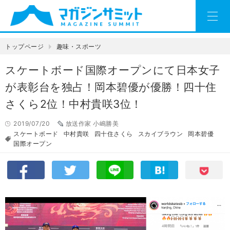
トップページ
趣味・スポーツ
スケートボード国際オープンにて日本女子
が表彰台を独占！岡本碧優が優勝！四十住
さくら2位！中村貴咲3位！
2019/07/20
放送作家 小嶋勝美
スケートボード
中村貴咲
四十住さくら
スカイブラウン
岡本碧優
国際オープン