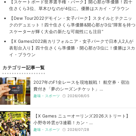
【スケートボード世界選手権・パーク】開心那が準優勝！四十
住さくら3位、草木ひなのが4位に。優勝はスカイ・ブラウン
【Dew Tour2022デモイン・女子パーク】スタイルとテクニッ
クのデュエット！四十住さくら準優勝&開心那が3位“障害を持つ
スケーターが輝く大会の新たな可能性にも注目”
【X Games2022南カリフォルニア・女子パークで日本人2人が
表彰台入り】四十住さくら準優勝・開心那が3位に！優勝はスカ
イ・ブラウン
カテゴリー記事一覧
2027年のF1全レースを現地観戦！ 航空券・宿泊
費付き「夢のシーズンチケット」…
趣味・スポーツ
2026/08/05
【X Games ニューオーリンズ2026ストリート】
小野寺吟雲が3連覇！カン・…
趣味・スポーツ
2026/07/28