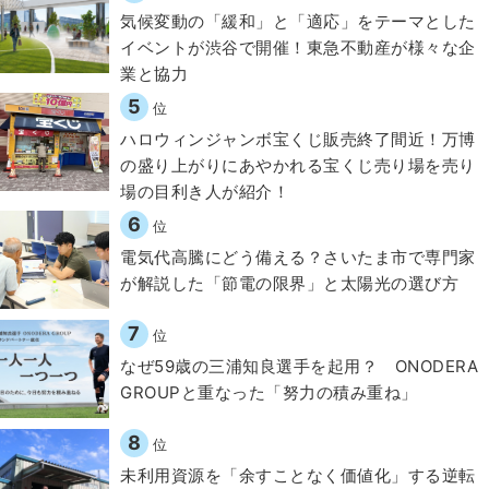
気候変動の「緩和」と「適応」をテーマとした
イベントが渋谷で開催！東急不動産が様々な企
業と協力
5
位
ハロウィンジャンボ宝くじ販売終了間近！万博
の盛り上がりにあやかれる宝くじ売り場を売り
場の目利き人が紹介！
6
位
電気代高騰にどう備える？さいたま市で専門家
が解説した「節電の限界」と太陽光の選び方
7
位
なぜ59歳の三浦知良選手を起用？ ONODERA
GROUPと重なった「努力の積み重ね」
8
位
​​未利用資源を「余すことなく価値化」する逆転