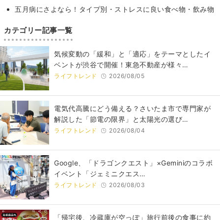
五月病にさよなら！タイプ別・ストレスに良い食べ物・飲み物
カテゴリー記事一覧
気候変動の「緩和」と「適応」をテーマとしたイ
ベントが渋谷で開催！東急不動産が様々…
ライフトレンド
2026/08/05
電気代高騰にどう備える？さいたま市で専門家が
解説した「節電の限界」と太陽光の選び…
ライフトレンド
2026/08/04
Google、「ドラゴンクエスト」×Geminiのコラボ
イベント「ジェミニクエス…
ライフトレンド
2026/08/03
「帰宅後、冷蔵庫が空っぽ」旅行前後の食事に約