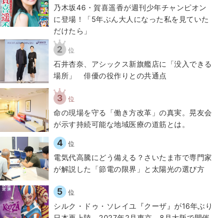
乃木坂46・賀喜遥香が週刊少年チャンピオン
に登場！「5年ぶん大人になった私を見ていた
だけたら」
2
位
石井杏奈、アシックス新旗艦店に「没入できる
場所」 俳優の役作りとの共通点
3
位
​命の現場を守る「働き方改革」の真実。晃友会
が示す持続可能な地域医療の道筋とは。
4
位
電気代高騰にどう備える？さいたま市で専門家
が解説した「節電の限界」と太陽光の選び方
5
位
シルク・ドゥ・ソレイユ『クーザ』が16年ぶり
日本再上陸 2027年2月東京、8月大阪で開催