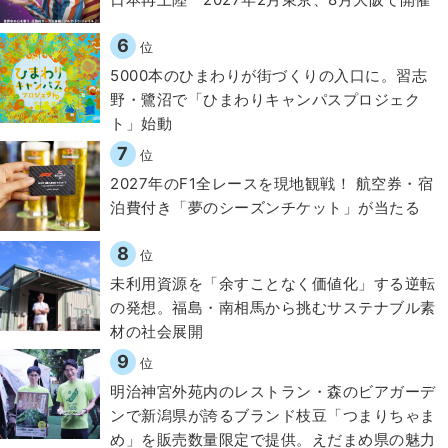
6
位
5000本のひまわりが街づくりの入口に。習志
野・鷺沼で「ひまわりキャンパスプロジェク
ト」始動
7
位
2027年のF1全レースを現地観戦！ 航空券・宿
泊費付き「夢のシーズンチケット」が当たる
8
位
​​未利用資源を「余すことなく価値化」する逆転
の発想。福島・南相馬から挑むサステナブル素
材の社会展開​
9
位
明治神宮外苑内のレストラン・森のビアガーデ
ンで新潟県が誇るブランド枝豆「つまりちゃま
め」を販売数量限定で提供。えだまめ県の魅力