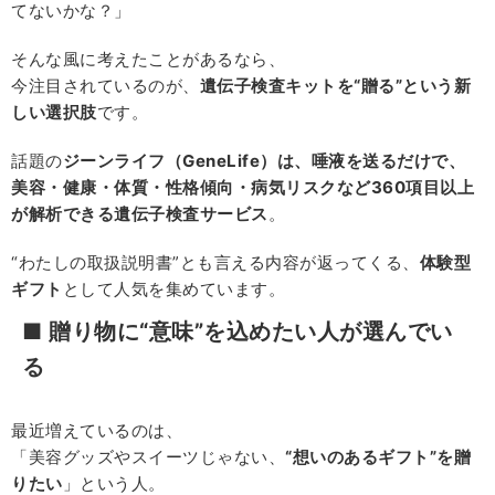
てないかな？」
そんな風に考えたことがあるなら、
今注目されているのが、
遺伝子検査キットを“贈る”という新
しい選択肢
です。
話題の
ジーンライフ（GeneLife）は、唾液を送るだけで、
美容・健康・体質・性格傾向・病気リスクなど360項目以上
が解析できる遺伝子検査サービス
。
“わたしの取扱説明書”とも言える内容が返ってくる、
体験型
ギフト
として人気を集めています。
■ 贈り物に“意味”を込めたい人が選んでい
る
最近増えているのは、
「美容グッズやスイーツじゃない、
“想いのあるギフト”を贈
りたい
」という人。