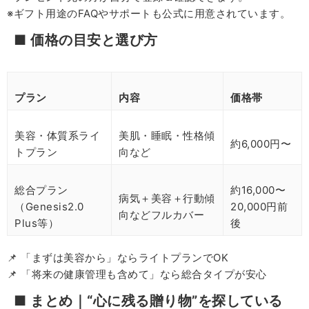
※ギフト用途のFAQやサポートも公式に用意されています。
■ 価格の目安と選び方
プラン
内容
価格帯
美容・体質系ライ
美肌・睡眠・性格傾
約6,000円〜
トプラン
向など
総合プラン
約16,000〜
病気＋美容＋行動傾
（Genesis2.0
20,000円前
向などフルカバー
Plus等）
後
📌 「まずは美容から」ならライトプランでOK
📌 「将来の健康管理も含めて」なら総合タイプが安心
■ まとめ｜“心に残る贈り物”を探している