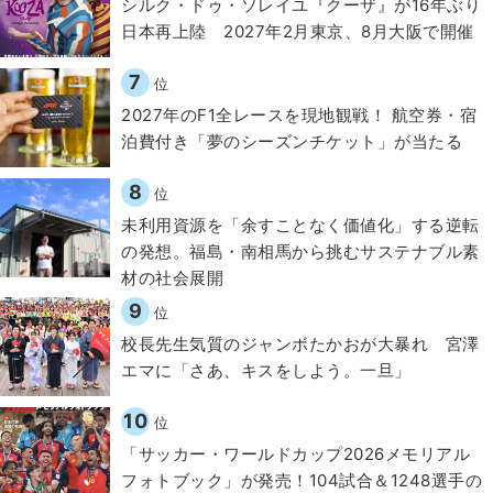
シルク・ドゥ・ソレイユ『クーザ』が16年ぶり
日本再上陸 2027年2月東京、8月大阪で開催
7
位
2027年のF1全レースを現地観戦！ 航空券・宿
泊費付き「夢のシーズンチケット」が当たる
8
位
​​未利用資源を「余すことなく価値化」する逆転
の発想。福島・南相馬から挑むサステナブル素
材の社会展開​
9
位
校長先生気質のジャンボたかおが大暴れ 宮澤
エマに「さあ、キスをしよう。一旦」
10
位
「サッカー・ワールドカップ2026メモリアル
フォトブック」が発売！104試合＆1248選手の