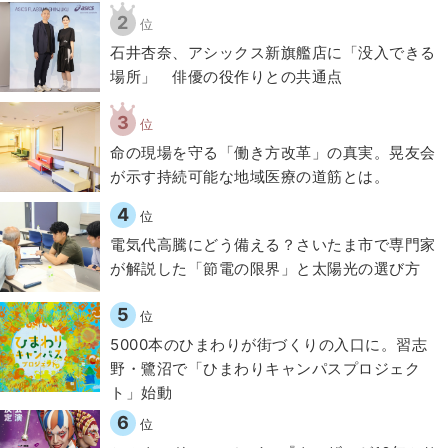
2
位
石井杏奈、アシックス新旗艦店に「没入できる
場所」 俳優の役作りとの共通点
3
位
​命の現場を守る「働き方改革」の真実。晃友会
が示す持続可能な地域医療の道筋とは。
4
位
電気代高騰にどう備える？さいたま市で専門家
が解説した「節電の限界」と太陽光の選び方
5
位
5000本のひまわりが街づくりの入口に。習志
野・鷺沼で「ひまわりキャンパスプロジェク
ト」始動
6
位