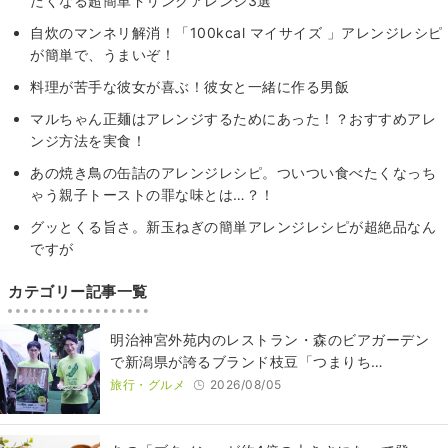
たくなる超簡単ドリンクアレンジ3選
自炊のマンネリ解消！「100kcal マイサイズ 」アレンジレシピ
が簡単で、うまいぞ！
料理が苦手な彼女が喜ぶ！彼女と一緒に作る男飯
マルちゃん正麺はアレンジするためにあった！？おすすめアレ
ンジ方法を実食！
あの焼き鳥の缶詰のアレンジレシピ。ついつい食べたくなっち
ゃう親子トーストの罪な味とは…？！
グッとくる旨さ。新玉ねぎの簡単アレンジレシピが超絶品なん
ですが
カテゴリー記事一覧
明治神宮外苑内のレストラン・森のビアガーデン
で新潟県が誇るブランド枝豆「つまりち…
旅行・グルメ
2026/08/05