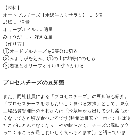
【材料】
オードブルチーズ【米沢牛入りサラミ】 ‥‥ 3個
岩塩 ‥‥ 適量
オリーブオイル ‥‥ 適量
みょうが ‥‥ お好きな量
【作り方】
①オードブルチーズを6等分に切る
②みょうがを刻み、①の上に均等にのせる
③岩塩とオリーブオイルを少々かける
プロセスチーズの豆知識
また、同社社員による「プロセスチーズ」の豆知識も紹介。
「プロセスチーズを最もおいしく食べる方法」として、東京
工場品質管理部の田村さんは「冷蔵庫から出して少し柔らか
くなってきた頃が食べごろです(時間は目安で、ポイントは冷
たさがほとんどなくなり、やや軟らかく、チーズの風味が立
ってくるころが最もおいしく食べられます)」と語っていま