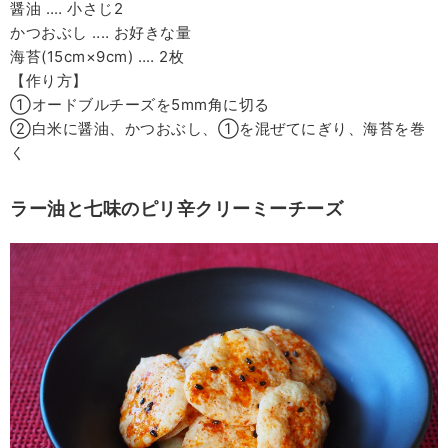
醤油 ‥‥ 小さじ2
かつおぶし ‥‥ お好きな量
海苔(15cm×9cm) ‥‥ 2枚
【作り方】
①オードブルチーズを5mm角に切る
②白米に醤油、かつおぶし、①を混ぜてにぎり、海苔を巻
く
ラー油と七味のピリ辛クリーミーチーズ