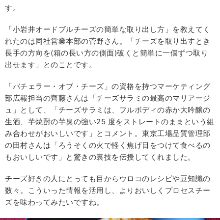
す。
「小岩井オードブルチーズの簡単な取り出し方」を教えてく
れたのは同社営業本部の菅野さん。「チーズを取り出すとき
長手の方向を(箱の長い方の側面)破くと簡単に一個ずつ取り
出せます」とのことです。
「バチェラー・オブ・チーズ」の資格を持つマーケティング
部広報担当の齊藤さんは「チーズサラミの最高のマリアージ
ュ」として、「チーズサラミは、フルボディの赤か大吟醸の
生酒、芋焼酎の芋臭の強い25 度をストレートのままという組
み合わせがおいしいです」とコメント。東京工場品質管理部
の田村さんは「ろうそくの火で軽く焦げ目をつけて食べるの
もおいしいです」と驚きの裏技を伝授してくれました。
チーズ好きの人にとっても目からウロコのレシピや豆知識の
数々。こういった情報を活用し、よりおいしくプロセスチー
ズを味わってみたいですね。