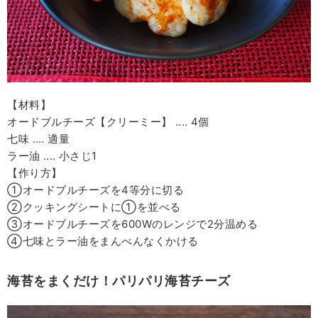
【材料】
オードブルチーズ【クリーミー】 ‥‥ 4個
七味 ‥‥ 適量
ラー油 ‥‥ 小さじ1
【作り方】
①オードブルチーズを4等分に切る
②クッキングシートに①を並べる
③オードブルチーズを600Wのレンジで2分温める
④七味とラー油をまんべんなくかける
海苔をまくだけ！パリパリ海苔チーズ