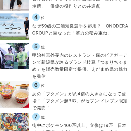
場所」 俳優の役作りとの共通点
4
位
なぜ59歳の三浦知良選手を起用？ ONODERA
GROUPと重なった「努力の積み重ね」
5
位
明治神宮外苑内のレストラン・森のビアガーデ
ンで新潟県が誇るブランド枝豆「つまりちゃま
め」を販売数量限定で提供。えだまめ県の魅力
を発信
6
位
あの「ブタメン」が約4倍の大きさになって登
場！「ブタメン超BIG」がセブン‐イレブン限定
で発売！
7
位
街中にポケモン100匹以上、立像は19匹 日本