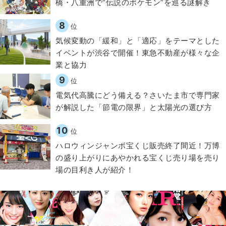
橋・八重洲で“伝説のポケモン”を巡る謎解き
8
位
気候変動の「緩和」と「適応」をテーマとした
イベントが渋谷で開催！東急不動産が様々な企
業と協力
9
位
電気代高騰にどう備える？さいたま市で専門家
が解説した「節電の限界」と太陽光の選び方
10
位
ハロウィンジャンボ宝くじ販売終了間近！万博
の盛り上がりにあやかれる宝くじ売り場を売り
場の目利き人が紹介！