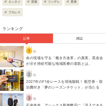
エンタメ
芸能
ツンデレ
星座
プロレス
ランキング
記事
雑誌
1
位
​命の現場を守る「働き方改革」の真実。晃友会
が示す持続可能な地域医療の道筋とは。
2
位
2027年のF1全レースを現地観戦！ 航空券・宿
泊費付き「夢のシーズンチケット」が当たる
3
位
石井杏奈、アシックス新旗艦店に「没入できる