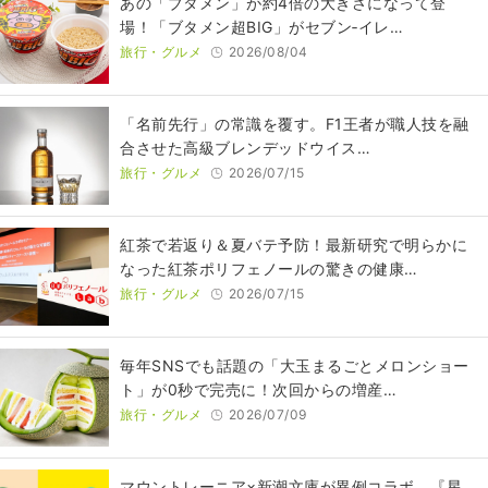
あの「ブタメン」が約4倍の大きさになって登
場！「ブタメン超BIG」がセブン‐イレ…
旅行・グルメ
2026/08/04
​​「名前先行」の常識を覆す。F1王者が職人技を融
合させた高級ブレンデッドウイス…
旅行・グルメ
2026/07/15
紅茶で若返り＆夏バテ予防！最新研究で明らかに
なった紅茶ポリフェノールの驚きの健康…
旅行・グルメ
2026/07/15
毎年SNSでも話題の「大玉まるごとメロンショー
ト」が0秒で完売に！次回からの増産…
旅行・グルメ
2026/07/09
マウントレーニア×新潮文庫が異例コラボ 『星