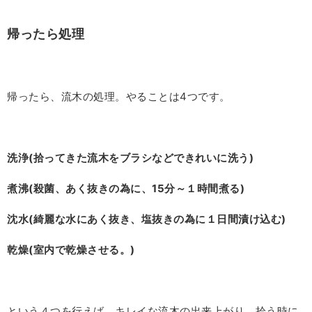
帰ったら処理
帰ったら、流木の処理。やることは
4
つです。
洗浄
(
拾ってきた流木をブラシなどできれいに洗う
)
煮沸
(
殺菌、あく抜きの為に、
15
分～１時間煮る
)
沈水
(
綺麗な水にあく抜き、塩抜きの為に１日間漬け込む
)
乾燥
(
室内で乾燥させる。
)
という４つを行えば、キレイな流木の出来上がり。拾う時に