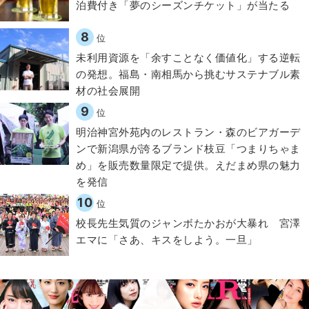
泊費付き「夢のシーズンチケット」が当たる
8
位
​​未利用資源を「余すことなく価値化」する逆転
の発想。福島・南相馬から挑むサステナブル素
材の社会展開​
9
位
明治神宮外苑内のレストラン・森のビアガーデ
ンで新潟県が誇るブランド枝豆「つまりちゃま
め」を販売数量限定で提供。えだまめ県の魅力
を発信
10
位
校長先生気質のジャンボたかおが大暴れ 宮澤
エマに「さあ、キスをしよう。一旦」