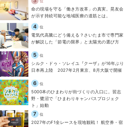
3
位
​命の現場を守る「働き方改革」の真実。晃友会
が示す持続可能な地域医療の道筋とは。
4
位
電気代高騰にどう備える？さいたま市で専門家
が解説した「節電の限界」と太陽光の選び方
5
位
シルク・ドゥ・ソレイユ『クーザ』が16年ぶり
日本再上陸 2027年2月東京、8月大阪で開催
6
位
5000本のひまわりが街づくりの入口に。習志
野・鷺沼で「ひまわりキャンパスプロジェク
ト」始動
7
位
2027年のF1全レースを現地観戦！ 航空券・宿