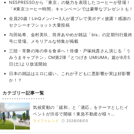
NESPRESSOから「東京」の魅力を表現したコーヒーが登場！
「#東京コーヒー時間」キャンペーンでは豪華なプレゼントも！
全員20歳！LinQメンバー3人が週プレで美ボディ披露！感謝の
セクシーオフショット大量投稿
与田祐希、金村美玖、筒井あやめが雑誌「bis」の定期刊行最終
号に登場。メモリアルな特集が掲載
三陸・常磐の海の幸を食卓へ！俳優・戸塚純貴さん演じる「う
みうまキャプテン」CM第2弾『とつげき UMIUMA』篇が8月5
日(土)より放送開始
日本の雑誌はエロに緩い。これが子どもに悪影響か実は好影響
か！？
カテゴリー記事一覧
気候変動の「緩和」と「適応」をテーマとしたイ
ベントが渋谷で開催！東急不動産が様々…
ライフトレンド
2026/08/05