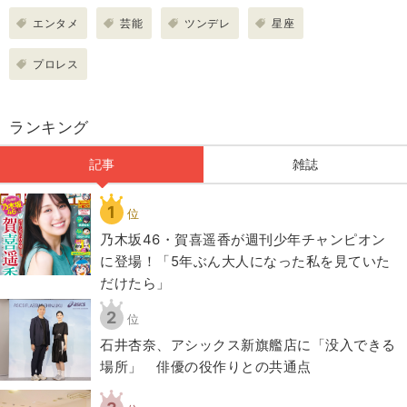
エンタメ
芸能
ツンデレ
星座
プロレス
ランキング
記事
雑誌
1
位
乃木坂46・賀喜遥香が週刊少年チャンピオン
に登場！「5年ぶん大人になった私を見ていた
だけたら」
2
位
石井杏奈、アシックス新旗艦店に「没入できる
場所」 俳優の役作りとの共通点