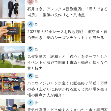
3
位
石井杏奈、アシックス新旗艦店に「没入できる
場所」 俳優の役作りとの共通点
4
位
2027年のF1全レースを現地観戦！ 航空券・宿
泊費付き「夢のシーズンチケット」が当たる
5
位
気候変動の「緩和」と「適応」をテーマとした
イベントが渋谷で開催！東急不動産が様々な企
業と協力
6
位
ハロウィンジャンボ宝くじ販売終了間近！万博
の盛り上がりにあやかれる宝くじ売り場を売り
場の目利き人が紹介！
7
位
電気代高騰にどう備える？さいたま市で専門家