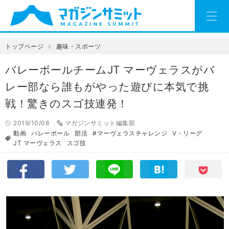
トップページ
趣味・スポーツ
バレーボールチームJT マーヴェラスがバ
レー部なら誰もがやった遊びに本気で挑
戦！驚きのスゴ技連発！
2019/10/08
マガジンサミット編集部
動画
バレーボール
部活
#マーヴェラスチャレンジ
V・リーグ
JT マーヴェラス
スゴ技