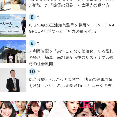
が解説した「節電の限界」と太陽光の選び方
8
位
なぜ59歳の三浦知良選手を起用？ ONODERA
GROUPと重なった「努力の積み重ね」
9
位
​​未利用資源を「余すことなく価値化」する逆転
の発想。福島・南相馬から挑むサステナブル素
材の社会展開​
10
位
総合診療×ちょこっと美容で、地元の健康寿命
を延ばしたい。みしま長泉Tmクリニックの志