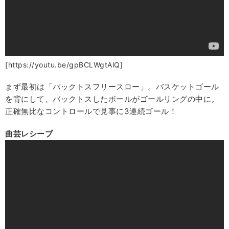
[https://youtu.be/gpBCLWgtAlQ]
まず最初は「バックトスフリースロー」。バスケットゴール
を背にして、バックトスしたボールがゴールリングの中に。
正確無比なコントロールで見事に3連続ゴール！
曲芸レシーブ