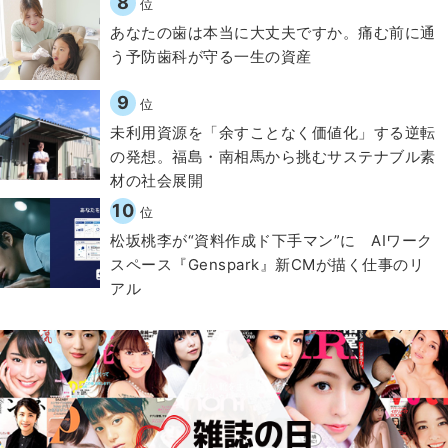
8
位
​あなたの歯は本当に大丈夫ですか。痛む前に通
う予防歯科が守る一生の資産
9
位
​​未利用資源を「余すことなく価値化」する逆転
の発想。福島・南相馬から挑むサステナブル素
材の社会展開​
10
位
松坂桃李が“資料作成ド下手マン”に AIワーク
スペース『Genspark』新CMが描く仕事のリ
アル