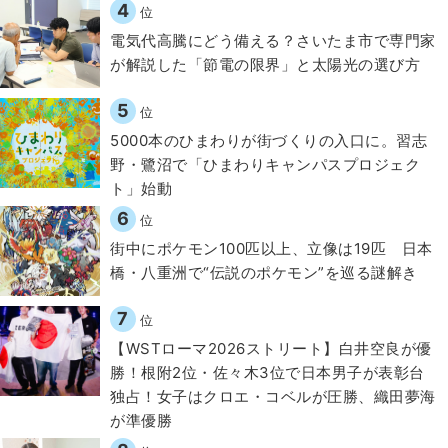
4
位
電気代高騰にどう備える？さいたま市で専門家
が解説した「節電の限界」と太陽光の選び方
5
位
5000本のひまわりが街づくりの入口に。習志
野・鷺沼で「ひまわりキャンパスプロジェク
ト」始動
6
位
街中にポケモン100匹以上、立像は19匹 日本
橋・八重洲で“伝説のポケモン”を巡る謎解き
7
位
【WSTローマ2026ストリート】白井空良が優
勝！根附2位・佐々木3位で日本男子が表彰台
独占！女子はクロエ・コベルが圧勝、織田夢海
が準優勝