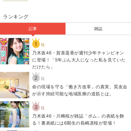
ランキング
記事
雑誌
1
位
乃木坂46・賀喜遥香が週刊少年チャンピオン
に登場！「5年ぶん大人になった私を見ていた
だけたら」
2
位
​命の現場を守る「働き方改革」の真実。晃友会
が示す持続可能な地域医療の道筋とは。
3
位
乃木坂46・川﨑桜が雑誌「ボム」の表紙を飾
る！裏表紙には6期生の長嶋凛桜が登場！