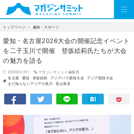
トップページ
趣味・スポーツ
愛知・名古屋2026大会の開催記念イベント
を二子玉川で開催 登坂絵莉氏たちが大会
の魅力を語る
2026/07/01
マガジンサミット編集部
名古屋
愛知
登坂絵莉
アジアパラ競技大会
アジア競技大会
まだ知らないアジアの底力
若山英史