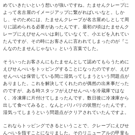
めていきたいという想いが強いですね。たませんクレープに
よって名古屋のイメージアップに繋がればいいなと。しか
し、そのためには、たませんクレープが名古屋めしとして周
りに認められる必要があったんです。最初の頃はたませんク
レープにえびせんべいは刺していなくて、小エビを入れてい
たんですが、その時にお客さんに言われてしまったのが『こ
んなのたませんじゃない』という言葉でした。
そういったお客さんにもたませんとして認めてもらうために
えびせんべいをトッピングすることになったのですが、えび
せんべいは保管している間に湿気ってしまうという問題点が
ありました。これを解決してくれたのが偶然の出来事だった
のですが、ある時スタッフがえびせんべいを冷蔵庫ではな
く、冷凍庫に片付けてしまったんです。数日後に冷凍庫から
出して食べてみると、なんとパリパリの状態だったんです。
湿気ってしまうという問題点がクリアされていたんですよ。
これならトッピングできるということで、クレープにえびせ
んべいを指すことになりました。そのリニューアルの甲斐も