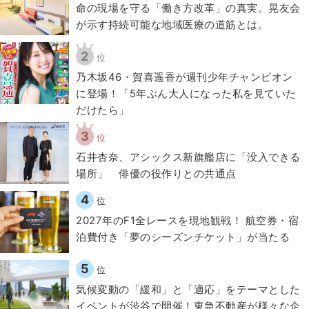
​命の現場を守る「働き方改革」の真実。晃友会
が示す持続可能な地域医療の道筋とは。
2
位
乃木坂46・賀喜遥香が週刊少年チャンピオン
に登場！「5年ぶん大人になった私を見ていた
だけたら」
3
位
石井杏奈、アシックス新旗艦店に「没入できる
場所」 俳優の役作りとの共通点
4
位
2027年のF1全レースを現地観戦！ 航空券・宿
泊費付き「夢のシーズンチケット」が当たる
5
位
気候変動の「緩和」と「適応」をテーマとした
イベントが渋谷で開催！東急不動産が様々な企