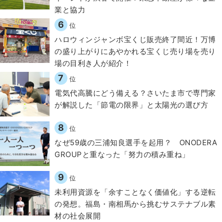
業と協力
6
位
ハロウィンジャンボ宝くじ販売終了間近！万博
の盛り上がりにあやかれる宝くじ売り場を売り
場の目利き人が紹介！
7
位
電気代高騰にどう備える？さいたま市で専門家
が解説した「節電の限界」と太陽光の選び方
8
位
なぜ59歳の三浦知良選手を起用？ ONODERA
GROUPと重なった「努力の積み重ね」
9
位
​​未利用資源を「余すことなく価値化」する逆転
の発想。福島・南相馬から挑むサステナブル素
材の社会展開​