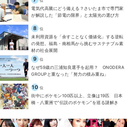
位
電気代高騰にどう備える？さいたま市で専門家
が解説した「節電の限界」と太陽光の選び方
8
位
​​未利用資源を「余すことなく価値化」する逆転
の発想。福島・南相馬から挑むサステナブル素
材の社会展開​
9
位
なぜ59歳の三浦知良選手を起用？ ONODERA
GROUPと重なった「努力の積み重ね」
10
位
街中にポケモン100匹以上、立像は19匹 日本
橋・八重洲で“伝説のポケモン”を巡る謎解き