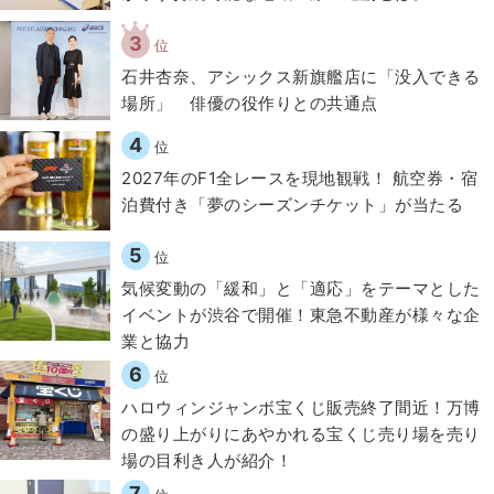
3
位
石井杏奈、アシックス新旗艦店に「没入できる
場所」 俳優の役作りとの共通点
4
位
2027年のF1全レースを現地観戦！ 航空券・宿
泊費付き「夢のシーズンチケット」が当たる
5
位
気候変動の「緩和」と「適応」をテーマとした
イベントが渋谷で開催！東急不動産が様々な企
業と協力
6
位
ハロウィンジャンボ宝くじ販売終了間近！万博
の盛り上がりにあやかれる宝くじ売り場を売り
場の目利き人が紹介！
7