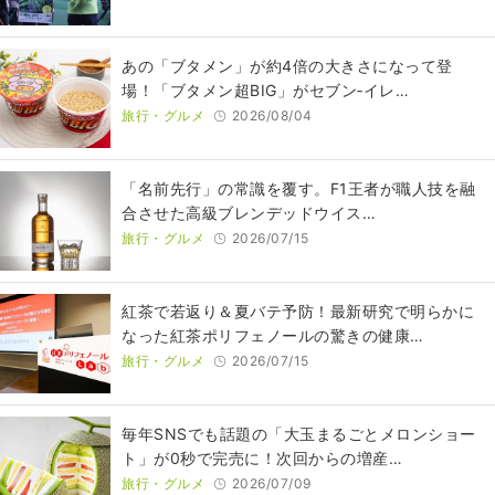
あの「ブタメン」が約4倍の大きさになって登
場！「ブタメン超BIG」がセブン‐イレ…
旅行・グルメ
2026/08/04
​​「名前先行」の常識を覆す。F1王者が職人技を融
合させた高級ブレンデッドウイス…
旅行・グルメ
2026/07/15
紅茶で若返り＆夏バテ予防！最新研究で明らかに
なった紅茶ポリフェノールの驚きの健康…
旅行・グルメ
2026/07/15
毎年SNSでも話題の「大玉まるごとメロンショー
ト」が0秒で完売に！次回からの増産…
旅行・グルメ
2026/07/09