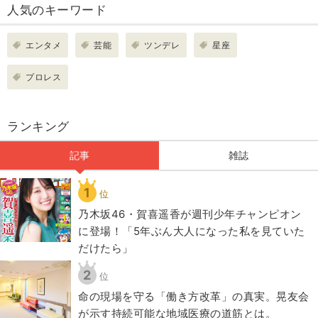
人気のキーワード
エンタメ
芸能
ツンデレ
星座
プロレス
ランキング
記事
雑誌
1
位
乃木坂46・賀喜遥香が週刊少年チャンピオン
に登場！「5年ぶん大人になった私を見ていた
だけたら」
2
位
​命の現場を守る「働き方改革」の真実。晃友会
が示す持続可能な地域医療の道筋とは。