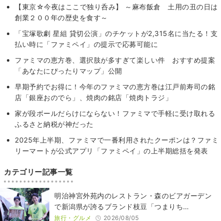
【東京☆今夜はここで独り呑み】 ～麻布飯倉 土用の丑の日は
創業２００年の歴史を食す～
「宝塚歌劇 星組 貸切公演」のチケットが2,315名に当たる！支
払い時に「ファミペイ」の提示で応募可能に
ファミマの恵方巻、選択肢が多すぎて楽しい件 おすすめ提案
「あなたにぴったりマップ」公開
早期予約でお得に！今年のファミマの恵方巻は江戸前寿司の銘
店「銀座おのでら」、焼肉の銘店「焼肉トラジ」
家が段ボールだらけにならない！ファミマで手軽に受け取れる
ふるさと納税が神だった
2025年上半期、ファミマで一番利用されたクーポンは？ファミ
リーマートが公式アプリ「ファミペイ」の上半期総括を発表
カテゴリー記事一覧
明治神宮外苑内のレストラン・森のビアガーデン
で新潟県が誇るブランド枝豆「つまりち…
旅行・グルメ
2026/08/05