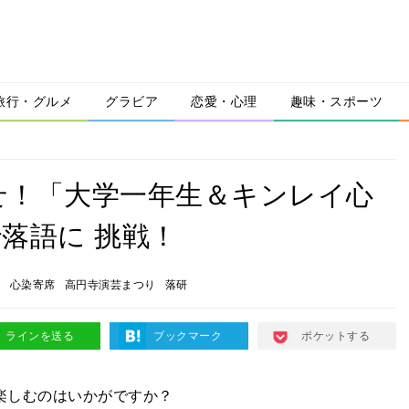
旅行・グルメ
グラビア
恋愛・心理
趣味・スポーツ
せ！「大学一年生＆キンレイ心
落語に 挑戦！
席
心染寄席
高円寺演芸まつり
落研
ラインを送る
ブックマーク
ポケットする
楽しむのはいかがですか？