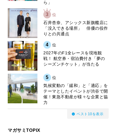
ら」
3
位
石井杏奈、アシックス新旗艦店に
「没入できる場所」 俳優の役作
りとの共通点
4
位
2027年のF1全レースを現地観
戦！ 航空券・宿泊費付き「夢の
シーズンチケット」が当たる
5
位
気候変動の「緩和」と「適応」を
テーマとしたイベントが渋谷で開
催！東急不動産が様々な企業と協
力
ベスト10を表示
マガサミTOPIX