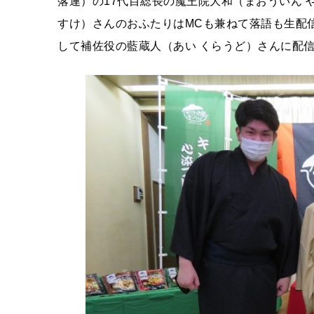
落連）の17代目総長の魔王院大和（まおういん 
すけ）さんのおふたりはMCも兼ねて落語も生配
して補佐役の藍蔵人（あい くらうど）さんに配