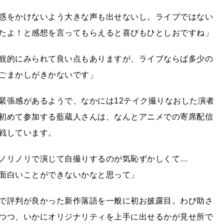
惑をかけないよう大きな声も出せないし。ライブではない
たよ！と感想を言ってもらえると喜びもひとしおですね」
観的にみられて良い点もありますが、ライブならば多少の
ごまかしがきかないです」
緊張感があるようで、なかには12テイク撮りなおした演者
初めて参加する藍蔵人さんは、なんとアニメでの寄席配信
戦しています。
ノリノリで演じて自撮りするのが気恥ずかしくて…
面白いことができないかなと思って」
で評判が良かった新作落語を一般に初お披露目。わび助さ
つつ、いかにオリジナリティを上手に出せるかが見せ所で