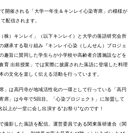
り」にて開催される「大学一年生＆キンレイ心染寄席」の模様が
veにて配信されます。
（株）キンレイ」（以下キンレイ）と大学の落語研究会所
の継承する取り組み『キンレイ心染（しんせん）プロジェ
の趣旨に賛同した学生らが小学校や高齢者介護施設などを
食育 出前授業」では実際に披露された落語に登場した料理
本の文化を楽しく伝える活動を行っています。
席」は高円寺が地域活性化の一環として行っている「高円
寄席」は今年で5回目。「心染プロジェクト」に加盟して
名以上が一堂に会し出演する“お祭り“なのです！
で撮影した落語を配信。運営委員である関東落研連合（関