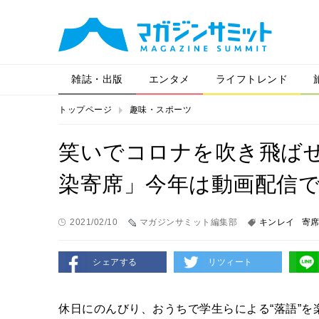
雑誌・出版
エンタメ
ライフトレンド
トップページ
趣味・スポーツ
笑いでコロナを吹き飛ば
染寄席」今年は動画配信で
2021/02/10
マガジンサミット編集部
キンレイ
寄
シェアする
リツィート
休日にのんびり、おうちで学生らによる“落語”を