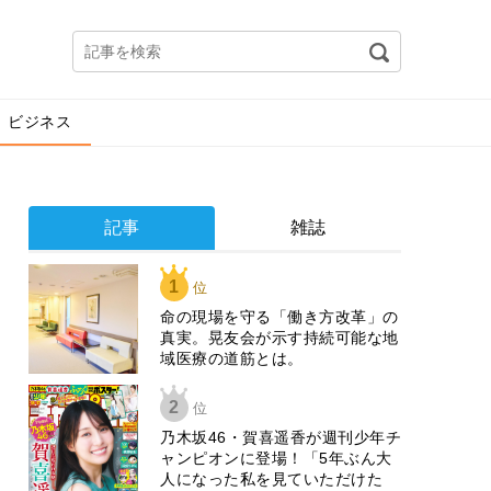
ビジネス
記事
雑誌
1
位
​命の現場を守る「働き方改革」の
真実。晃友会が示す持続可能な地
域医療の道筋とは。
2
位
乃木坂46・賀喜遥香が週刊少年チ
ャンピオンに登場！「5年ぶん大
人になった私を見ていただけた