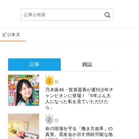
ビジネス
記事
雑誌
1
位
乃木坂46・賀喜遥香が週刊少年チ
ャンピオンに登場！「5年ぶん大
人になった私を見ていただけた
ら」
2
位
​命の現場を守る「働き方改革」の
真実。晃友会が示す持続可能な地