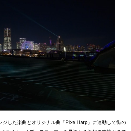
ジした楽曲とオリジナル曲「PixelHarp」に連動して街の