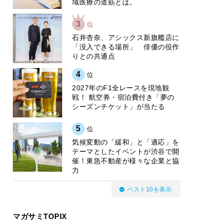
域医療の道筋とは。
3
位
石井杏奈、アシックス新旗艦店に
「没入できる場所」 俳優の役作
りとの共通点
4
位
2027年のF1全レースを現地観
戦！ 航空券・宿泊費付き「夢の
シーズンチケット」が当たる
5
位
気候変動の「緩和」と「適応」を
テーマとしたイベントが渋谷で開
催！東急不動産が様々な企業と協
力
ベスト10を表示
マガサミTOPIX