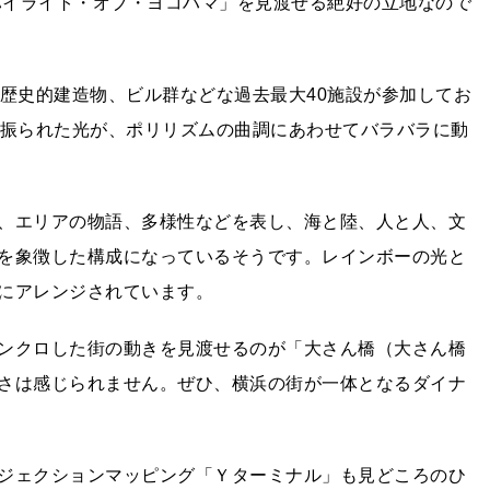
「ハイライト・オブ・ヨコハマ」を見渡せる絶好の立地なので
や歴史的建造物、ビル群などな過去最⼤40施設が参加してお
り振られた光が、ポリリズムの曲調にあわせてバラバラに動
、エリアの物語、多様性などを表し、海と陸、人と人、文
を象徴した構成になっているそうです。レインボーの光と
にアレンジされています。
ンクロした街の動きを見渡せるのが「大さん橋（大さん橋
さは感じられません。ぜひ、横浜の街が一体となるダイナ
ジェクションマッピング「Ｙターミナル」も見どころのひ