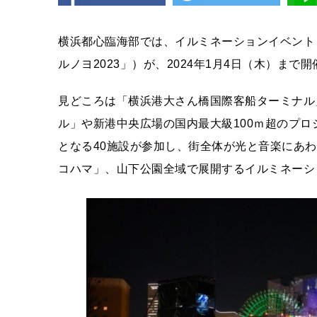
横浜都⼼臨海部では、イルミネーションイベント
ルノヨ2023」）が、2024年1⽉4⽇（⽊）まで
見どころは「横浜港⼤さん橋国際客船ターミナル
ル」や新港中央広場の国内最⼤級100ｍ超のプ
となる40施設が参加し、街全体が光と⾳楽にあ
コハマ」、⼭下公園全域で展開するイルミネーシ