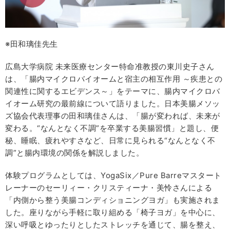
※田和璃佳先生
広島大学病院 未来医療センター特命准教授の東川史子さん
は、「腸内マイクロバイオームと宿主の相互作用 ～疾患との
関連性に関するエビデンス～」をテーマに、腸内マイクロバ
イオーム研究の最前線について語りました。日本美腸メソッ
ズ協会代表理事の田和璃佳さんは、「腸が変われば、未来が
変わる。“なんとなく不調”を卒業する美腸習慣」と題し、便
秘、睡眠、疲れやすさなど、日常に見られる“なんとなく不
調”と腸内環境の関係を解説しました。
体験プログラムとしては、YogaSix／Pure Barreマスタート
レーナーのセーリィー・クリスティーナ・美怜さんによる
「内側から整う美腸コンディショニングヨガ」も実施されま
した。座りながら手軽に取り組める「椅子ヨガ」を中心に、
深い呼吸とゆったりとしたストレッチを通じて、腸を整え、